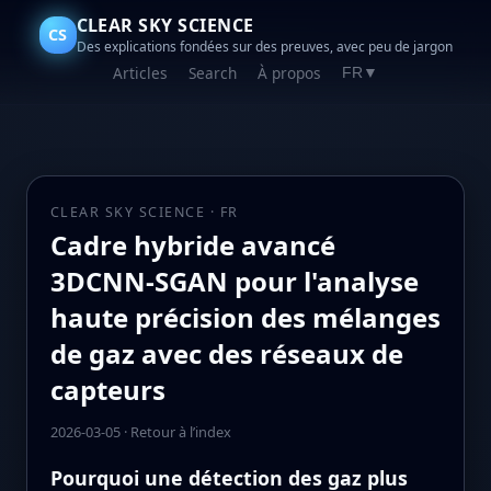
CLEAR SKY SCIENCE
CS
Des explications fondées sur des preuves, avec peu de jargon
Articles
Search
À propos
FR
▼
CLEAR SKY SCIENCE · FR
Cadre hybride avancé
3DCNN-SGAN pour l'analyse
haute précision des mélanges
de gaz avec des réseaux de
capteurs
2026-03-05
·
Retour à l’index
Pourquoi une détection des gaz plus