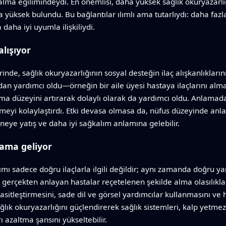
e alma eğilimindeydi. En önemlisi, daha yüksek sağlık okuryazar
a yüksek bulundu. Bu bağlantılar ılımlı ama tutarlıydı: daha fazl
daha iyi uyumla ilişkiliydi.
alışıyor
nde, sağlık okuryazarlığının sosyal desteğin ilaç alışkanlıklarını
udan yardımcı oldu—örneğin bir aile üyesi hastaya ilaçlarını a
ama düzeyini artırarak dolaylı olarak da yardımcı oldu. Anlamada
eyi kolaylaştırdı. Etki devasa olmasa da, nüfus düzeyinde anlam
neye yatış ve daha iyi sağkalım anlamına gelebilir.
lama geliyor
ımı sadece doğru ilaçlarla ilgili değildir; aynı zamanda doğru yar
ını gerçekten anlayan hastalar reçetelenen şekilde alma olasılıkla
 basitleştirmesini, sade dil ve görsel yardımcılar kullanmasını 
lık okuryazarlığını güçlendirerek sağlık sistemleri, kalp yetmezl
rı azaltma şansını yükseltebilir.