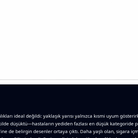
nlıkları ideal değildi: yaklaşık yarısı yalnızca kısmi uyum göst
şekilde düşüktü—hastaların yediden fazlası en düşük kategoride 
 Yine de belirgin desenler ortaya çıktı. Daha yaşlı olan, sigara i