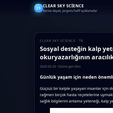
CLEAR SKY SCIENCE
CS
Kanıta dayalı, jargonu hafif açıklamalar
CLEAR SKY SCIENCE · TR
Sosyal desteğin kalp yet
okuryazarlığının aracılı
2026-02-20
·
Dizine geri dön
Günlük yaşam için neden öneml
Güçsüz bir kalple yaşayan insanlar için 
rağmen birçok hasta reçetelerine uymakta 
sağlık bilgilerini anlama yeteneği, kalp y