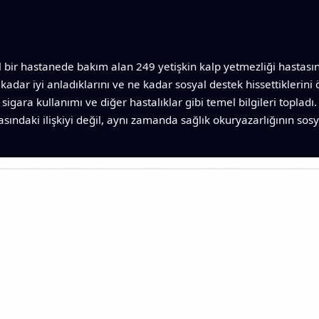
bir hastanede bakım alan 249 yetişkin kalp yetmezliği hastasını a
e kadar iyi anladıklarını ve ne kadar sosyal destek hissettiklerini
 sigara kullanımı ve diğer hastalıklar gibi temel bilgileri topladı
rasındaki ilişkiyi değil, aynı zamanda sağlık okuryazarlığının so