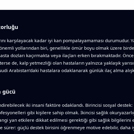
zorluğu
arını karşılayacak kadar iyi kan pompalayamaması durumudur. Yay
önemli yollarından biri, genellikle ömür boyu olmak üzere birden 
asta dozları kaçırmakta veya ilaçları erken bırakmaktadır. Önc
terse de, kalp yetmezliği olan hastaların yalnızca yaklaşık yarısını
Suudi Arabistan’daki hastalara odaklanarak günlük ilaç alma alış
a gücü
lendirebilecek iki insani faktöre odaklandı. Birincisi sosyal destek
syonelleri gibi kişilere sahip olmak. İkincisi sağlık okuryazarlığı
angi yan etkilere dikkat edilmesi gerektiği gibi sağlık bilgileri
öne sürer: güçlü destek birisini öğrenmeye motive edebilir, daha