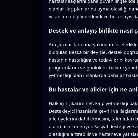
hastalar ilaçlarını daha güvenilir şekild
olanlar ilaç planlarına uyma olasılığı dah
iyi anlama eğilimindeydi ve bu anlayış da 
Destek ve anlayış birlikte nasıl ç
Araştırmacılar daha yakından inceledikleri
buldular. Başka bir deyişle, destek doğr
hastanın hastalığını ve tedavilerini kavr
programlarını ve günlük öz-bakımı yönetm
yetmezliği olan insanlarda daha az hasta
Bu hastalar ve aileler için ne an
Halk için çıkarım net: kalp yetmezliği bak
Destekleyici insanlarla çevrili ve ilaçlar
aile üyelerini dahil etmesini, talimatları
olunmasını öneriyor. Sosyal desteği ve sağ
olasılığını artırabilir ve hastaneye yatışla