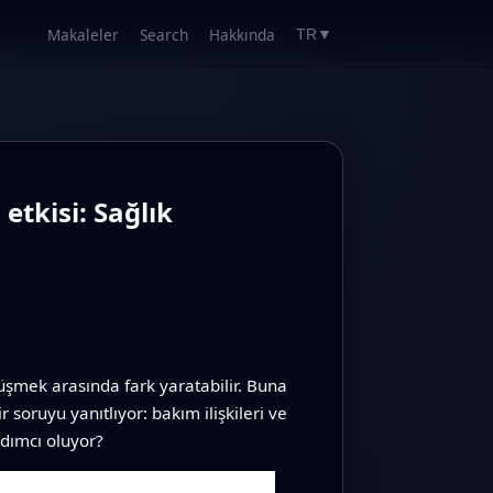
Makaleler
Search
Hakkında
TR
▼
etkisi: Sağlık
üşmek arasında fark yaratabilir. Buna
soruyu yanıtlıyor: bakım ilişkileri ve
rdımcı oluyor?