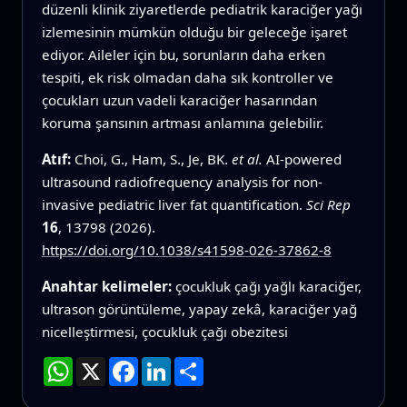
düzenli klinik ziyaretlerde pediatrik karaciğer yağı
izlemesinin mümkün olduğu bir geleceğe işaret
ediyor. Aileler için bu, sorunların daha erken
tespiti, ek risk olmadan daha sık kontroller ve
çocukları uzun vadeli karaciğer hasarından
koruma şansının artması anlamına gelebilir.
Atıf:
Choi, G., Ham, S., Je, BK.
et al.
AI-powered
ultrasound radiofrequency analysis for non-
invasive pediatric liver fat quantification.
Sci Rep
16
, 13798 (2026).
https://doi.org/10.1038/s41598-026-37862-8
Anahtar kelimeler:
çocukluk çağı yağlı karaciğer,
ultrason görüntüleme, yapay zekâ, karaciğer yağ
nicelleştirmesi, çocukluk çağı obezitesi
WhatsApp
X
Facebook
LinkedIn
Paylaş