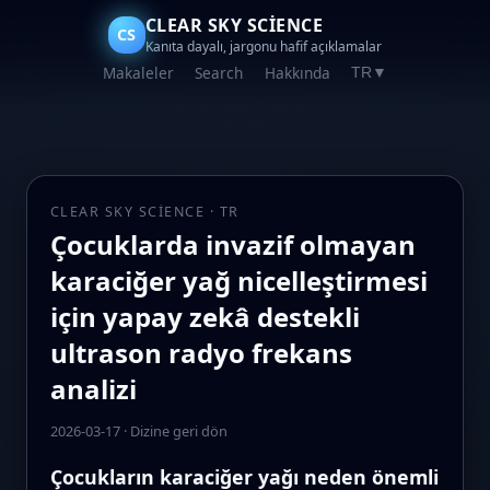
CLEAR SKY SCIENCE
CS
Kanıta dayalı, jargonu hafif açıklamalar
Makaleler
Search
Hakkında
TR
▼
CLEAR SKY SCIENCE · TR
Çocuklarda invazif olmayan
karaciğer yağ nicelleştirmesi
için yapay zekâ destekli
ultrason radyo frekans
analizi
2026-03-17
·
Dizine geri dön
Çocukların karaciğer yağı neden önemli