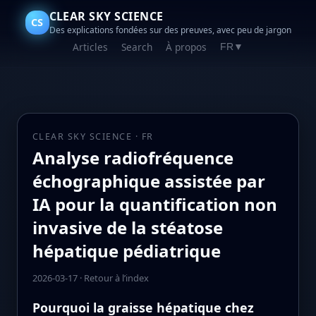
CLEAR SKY SCIENCE
CS
Des explications fondées sur des preuves, avec peu de jargon
Articles
Search
À propos
FR
▼
CLEAR SKY SCIENCE · FR
Analyse radiofréquence
échographique assistée par
IA pour la quantification non
invasive de la stéatose
hépatique pédiatrique
2026-03-17
·
Retour à l’index
Pourquoi la graisse hépatique chez