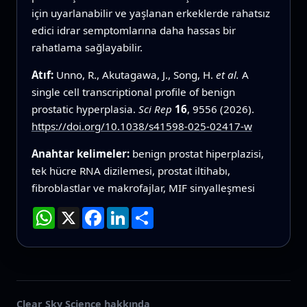
için uyarlanabilir ve yaşlanan erkeklerde rahatsız
edici idrar semptomlarına daha hassas bir
rahatlama sağlayabilir.
Atıf:
Unno, R., Akutagawa, J., Song, H.
et al.
A
single cell transcriptional profile of benign
prostatic hyperplasia.
Sci Rep
16
, 9556 (2026).
https://doi.org/10.1038/s41598-025-02417-w
Anahtar kelimeler:
benign prostat hiperplazisi,
tek hücre RNA dizilemesi, prostat iltihabı,
fibroblastlar ve makrofajlar, MIF sinyalleşmesi
WhatsApp
X
Facebook
LinkedIn
Paylaş
Clear Sky Science hakkında