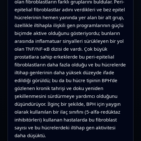
olan fibroblastların farklı gruplarını buldular. Peri-
epitelial fibroblastlar adını verdikleri ve bez epitel
hücrelerinin hemen yanında yer alan bir alt grup,
özellikle iltihapla ilişkili gen programlarının güçlü
biçimde aktive olduğunu gösteriyordu; bunların
arasında inflamatuar sinyalleri sürükleyen bir yol
olan TNF/NF-κB dizisi de vardı. Çok büyük
prostatlara sahip erkeklerde bu peri-epitelial
fibroblastların daha fazla olduğu ve bu hücrelerde
iltihap genlerinin daha yüksek düzeyde ifade
edildiği görüldü; bu da bu hücre tipinin BPH’de
gözlenen kronik tahrişi ve doku yeniden
şekillenmesini sürdürmeye yardımcı olduğunu
düşündürüyor. İlginç bir şekilde, BPH için yaygın
olarak kullanılan bir ilaç sınıfını (5-alfa-redüktaz
inhibitörleri) kullanan hastalarda bu fibroblast
sayısı ve bu hücrelerdeki iltihap gen aktivitesi
daha düşüktü.