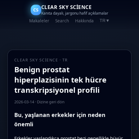
CLEAR SKY SCIENCE
CS
Kanıta dayalı, jargonu hafif açıklamalar
Makaleler
Search
Hakkında
TR
▼
CLEAR SKY SCIENCE · TR
Benign prostat
hiperplazisinin tek hücre
transkripsiyonel profili
2026-03-14
·
Dizine geri dön
Bu, yaşlanan erkekler için neden
önemli
Erkekler yaşlandıkça prostat bezi genellikle büyür,