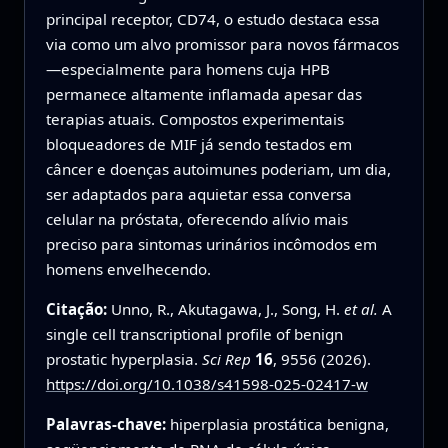
principal receptor, CD74, o estudo destaca essa
via como um alvo promissor para novos fármacos
—especialmente para homens cuja HPB
permanece altamente inflamada apesar das
terapias atuais. Compostos experimentais
bloqueadores de MIF já sendo testados em
câncer e doenças autoimunes poderiam, um dia,
ser adaptados para aquietar essa conversa
celular na próstata, oferecendo alívio mais
preciso para sintomas urinários incômodos em
homens envelhecendo.
Citação:
Unno, R., Akutagawa, J., Song, H.
et al.
A
single cell transcriptional profile of benign
prostatic hyperplasia.
Sci Rep
16
, 9556 (2026).
https://doi.org/10.1038/s41598-025-02417-w
Palavras-chave:
hiperplasia prostática benigna,