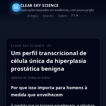
CLEAR SKY SCIENCE
CS
Explicações baseadas em evidências, com pouco jargão
Artigos
Search
Sobre
PT
▼
CLEAR SKY SCIENCE · PT
Um perfil transcricional de
célula única da hiperplasia
prostática benigna
2026-03-14
·
Voltar ao índice
Por que isso importa para homens à
medida que envelhecem
À medida que os homens envelhecem, a glândula