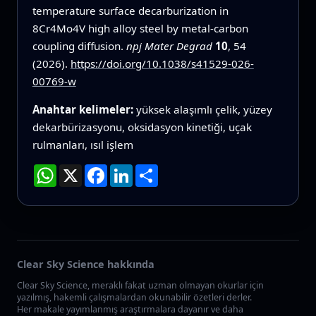
temperature surface decarburization in
8Cr4Mo4V high alloy steel by metal-carbon
coupling diffusion.
npj Mater Degrad
10
, 54
(2026).
https://doi.org/10.1038/s41529-026-
00769-w
Anahtar kelimeler:
yüksek alaşımlı çelik, yüzey
dekarbürizasyonu, oksidasyon kinetiği, uçak
rulmanları, ısıl işlem
WhatsApp
X
Facebook
LinkedIn
Paylaş
Clear Sky Science hakkında
Clear Sky Science, meraklı fakat uzman olmayan okurlar için
yazılmış, hakemli çalışmalardan okunabilir özetleri derler.
Her makale yayımlanmış araştırmalara dayanır ve daha