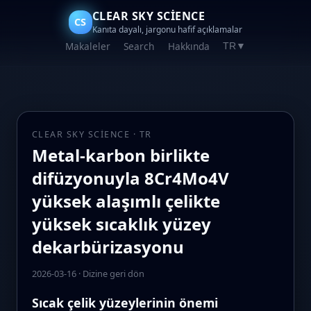
CLEAR SKY SCIENCE
CS
Kanıta dayalı, jargonu hafif açıklamalar
Makaleler
Search
Hakkında
TR
▼
CLEAR SKY SCIENCE · TR
Metal-karbon birlikte
difüzyonuyla 8Cr4Mo4V
yüksek alaşımlı çelikte
yüksek sıcaklık yüzey
dekarbürizasyonu
2026-03-16
·
Dizine geri dön
Sıcak çelik yüzeylerinin önemi