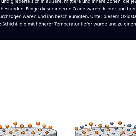
 und gliederte sich in äußere, mittlere und innere Zonen, die je
estanden. Einige dieser inneren Oxide waren dichter und brem
chzogen waren und ihn beschleunigten. Unter diesem Oxidstape
me Schicht, die mit höherer Temperatur tiefer wurde und zu ein