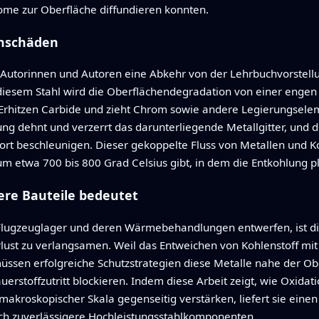
ome zur Oberfläche diffundieren konnten.
enschäden
Autorinnen und Autoren eine Abkehr von der Lehrbuchvorstellu
n diesem Stahl wird die Oberflächendegradation von einer eng
as Erhitzen Carbide und zieht Chrom sowie andere Legierungsel
g dehnt und verzerrt das darunterliegende Metallgitter, und 
ort beschleunigen. Dieser gekoppelte Fluss von Metallen und Ko
 etwa 700 bis 800 Grad Celsius gibt, in dem die Entkohlung plöt
gere Bauteile bedeutet
Flugzeuglager und deren Wärmebehandlungen entwerfen, ist die 
verlust zu verlangsamen. Weil das Entweichen von Kohlenstoff m
ssen erfolgreiche Schutzstrategien diese Metalle nahe der Ober
rstoffzutritt blockieren. Indem diese Arbeit zeigt, wie Oxidati
 makroskopischer Skala gegenseitig verstärken, liefert sie eine
ch zuverlässigere Hochleistungsstahlkomponenten.