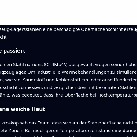
gzeug-Lagersstählen eine beschädigte Oberflächenschicht erzeu
cht.
e passiert
f einen Stahl namens 8Cr4Mo4V, ausgewählt wegen seiner hohen 
lugzeuglager. Um industrielle Wärmebehandlungen zu simulieren,
, wie viel Sauerstoff und Kohlenstoff ein- oder ausdiffundierte
schicht zu messen, und verglichen dies mit bekannten Stählen. 
Stähle, was bedeutet, dass ihre Oberfläche bei Hochtemperaturpr
gene weiche Haut
kroskop sah das Team, dass sich an der Stahloberfläche nicht nu
te Zonen. Bei niedrigeren Temperaturen entstand eine dünne E