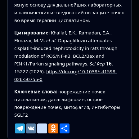
ясную основу для дальнейших лабораторных
и клинических исследований по защите почек
во время терапии цисплатином.
Цитирование:
Khallaf, E.K., Ramadan, E.A.,
Elmazar, M.M.
et al.
Dapagliflozin attenuates
cisplatin-induced nephrotoxicity in rats through
modulation of ROS/NF-κB, BCL2/Bax and
PINK1/Parkin signaling pathways.
Sci Rep
16
,
15227 (2026).
https://doi.org/10.1038/s41598-
026-50755-0
Ключевые слова:
повреждение почек
цисплатином, дапаглифлозин, острое
повреждение почек, митофагия, ингибиторы
SGLT2
Telegram
VK
mailru
Odnoklassniki
Ресурс