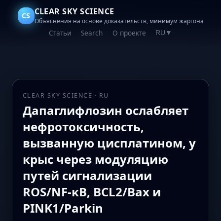
CLEAR SKY SCIENCE
CS
Объяснения на основе доказательств, минимум жаргона
Статьи
Search
О проекте
RU
▼
CLEAR SKY SCIENCE · RU
Дапаглифлозин ослабляет
нефротоксичность,
вызванную цисплатином, у
крыс через модуляцию
путей сигнализации
ROS/NF-κB, BCL2/Bax и
PINK1/Parkin