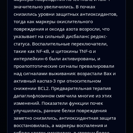
значительно увеличились. В почках
снизились уровни защитных антиоксидантов,
тогда как маркеры окислительного
повреждения и оксида азота возросли, что
указывает на сильный дисбаланс редокс-
статуса. Воспалительные переключатели,
такие как NF‑κB, и цитокины TNF‑α и
интерлейкин‑6 были активированы, и
проапоптотические сигналы превалировали
над сигналами выживания: возрастали Bax и
активный каспаз‑3 при относительном
снижении BCL2. Предварительная терапия
дапаглифлозином смягчила многие из этих
изменений. Показатели функции почек
улучшились, ранние белки повреждения
заметно снизились, антиоксидантная защита
восстановилась, а маркеры воспаления и
гибели клеток сместились в сторону более