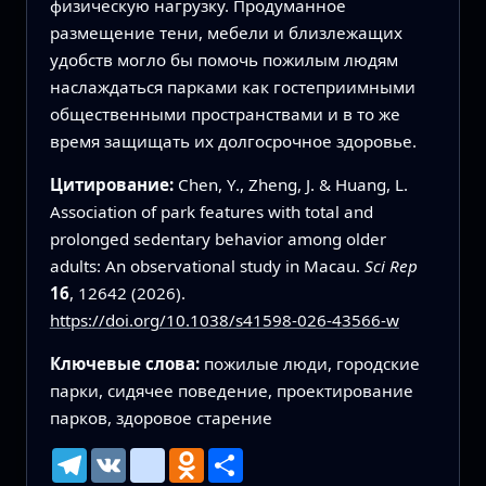
физическую нагрузку. Продуманное
размещение тени, мебели и близлежащих
удобств могло бы помочь пожилым людям
наслаждаться парками как гостеприимными
общественными пространствами и в то же
время защищать их долгосрочное здоровье.
Цитирование:
Chen, Y., Zheng, J. & Huang, L.
Association of park features with total and
prolonged sedentary behavior among older
adults: An observational study in Macau.
Sci Rep
16
, 12642 (2026).
https://doi.org/10.1038/s41598-026-43566-w
Ключевые слова:
пожилые люди, городские
парки, сидячее поведение, проектирование
парков, здоровое старение
Telegram
VK
mailru
Odnoklassniki
Ресурс