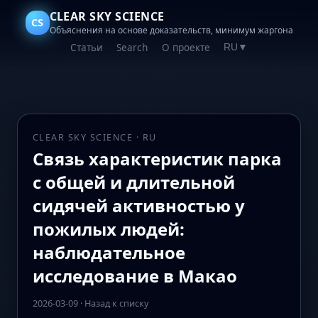
CLEAR SKY SCIENCE
CS
Объяснения на основе доказательств, минимум жаргона
Статьи
Search
О проекте
RU
▼
CLEAR SKY SCIENCE · RU
Связь характеристик парка
с общей и длительной
сидячей активностью у
пожилых людей:
наблюдательное
исследование в Макао
2026-03-09
·
Назад к списку