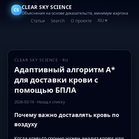
CLEAR SKY SCIENCE
CS
Объяснения на основе доказательств, минимум жаргона
Статьи
Search
О проекте
RU
▼
CLEAR SKY SCIENCE · RU
Адаптивный алгоритм A*
для доставки крови с
помощью БПЛА
2026-03-16
·
Назад к списку
Почему важно доставлять кровь по
воздуху
Когда кому‑то срочно нужен анализ крови или