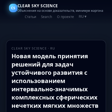
CLEAR SKY SCIENCE
CS
Объяснения на основе доказательств, минимум жаргона
Статьи
Search
О проекте
RU
▼
CLEAR SKY SCIENCE · RU
Новая модель принятия
решений для задач
устойчивого развития с
использованием
интервально-значимых
комплексных сферических
нечетких мягких множеств