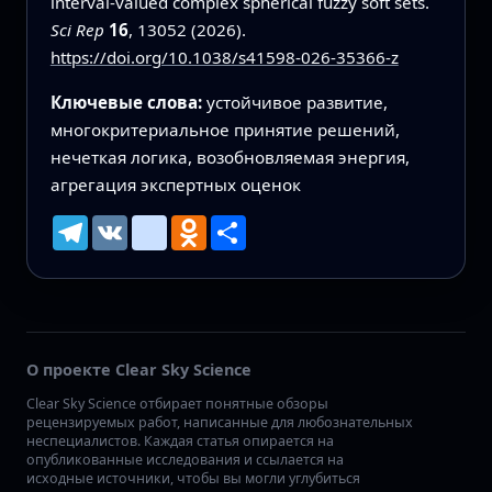
interval-valued complex spherical fuzzy soft sets.
Sci Rep
16
, 13052 (2026).
https://doi.org/10.1038/s41598-026-35366-z
Ключевые слова:
устойчивое развитие,
многокритериальное принятие решений,
нечеткая логика, возобновляемая энергия,
агрегация экспертных оценок
Telegram
VK
mailru
Odnoklassniki
Ресурс
О проекте Clear Sky Science
Clear Sky Science отбирает понятные обзоры
рецензируемых работ, написанные для любознательных
неспециалистов. Каждая статья опирается на
опубликованные исследования и ссылается на
исходные источники, чтобы вы могли углубиться