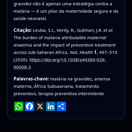
gravidez não é apenas uma estratégia contra a
malária — é um pilar da maternidade segura e da
saúde neonatal.
Citação:
Leuba, S.I., Verity, R., Gutman, J.R.
et al.
The burden of malaria-attributable maternal
anaemia and the impact of preventive treatment
across sub-Saharan Africa.
Nat. Health
1
, 497–510
(2026).
https://doi.org/10.1038/s44360-026-
00068-3
Palavras-chave:
malária na gravidez, anemia
materna, África Subsaariana, tratamento
preventivo, terapia preventiva intermitente
WhatsApp
Facebook
X
LinkedIn
Compartilhar