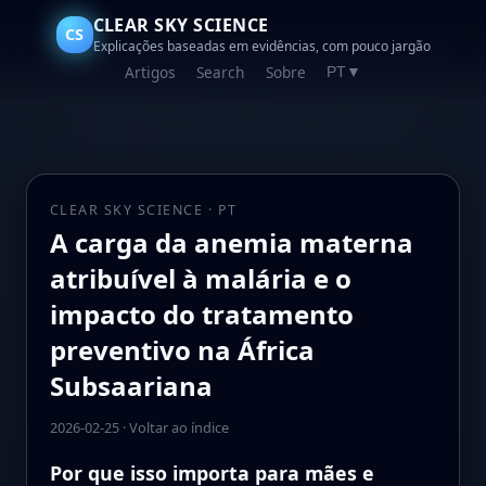
CLEAR SKY SCIENCE
CS
Explicações baseadas em evidências, com pouco jargão
Artigos
Search
Sobre
PT
▼
CLEAR SKY SCIENCE · PT
A carga da anemia materna
atribuível à malária e o
impacto do tratamento
preventivo na África
Subsaariana
2026-02-25
·
Voltar ao índice
Por que isso importa para mães e