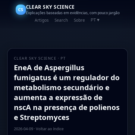
CLEAR SKY SCIENCE
CS
Explicações baseadas em evidências, com pouco jargão
Artigos
Search
Sobre
PT
▼
CLEAR SKY SCIENCE · PT
EneA de Aspergillus
fumigatus é um regulador do
metabolismo secundário e
aumenta a expressão de
nscA na presença de polienos
e Streptomyces
2026-04-09
·
Voltar ao índice