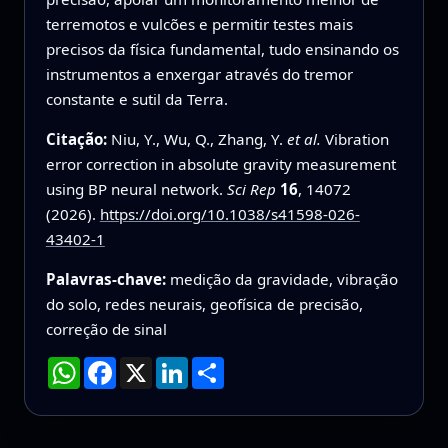
terremotos e vulcões e permitir testes mais
precisos da física fundamental, tudo ensinando os
instrumentos a enxergar através do tremor
constante e sutil da Terra.
Citação:
Niu, Y., Wu, Q., Zhang, Y.
et al.
Vibration
error correction in absolute gravity measurement
using BP neural network.
Sci Rep
16
, 14072
(2026).
https://doi.org/10.1038/s41598-026-
43402-1
Palavras-chave:
medição da gravidade, vibração
do solo, redes neurais, geofísica de precisão,
correção de sinal
WhatsApp
Facebook
X
LinkedIn
Compartilhar