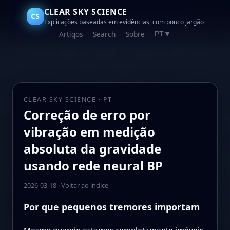
CLEAR SKY SCIENCE
CS
Explicações baseadas em evidências, com pouco jargão
Artigos
Search
Sobre
PT
▼
CLEAR SKY SCIENCE · PT
Correção de erro por
vibração em medição
absoluta da gravidade
usando rede neural BP
2026-03-18
·
Voltar ao índice
Por que pequenos tremores importam
Mesmo quando estamos completamente imóveis,