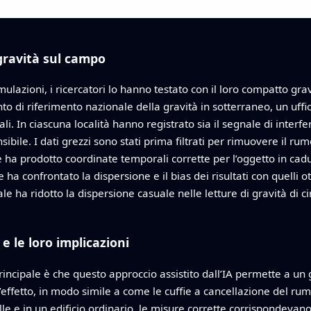
 gravità sul campo
azioni, i ricercatori lo hanno testato con il loro compatto gravi
nto di riferimento nazionale della gravità in sotterraneo, un uff
ali. In ciascuna località hanno registrato sia il segnale di interf
bile. I dati grezzi sono stati prima filtrati per rimuovere il ru
e ha prodotto coordinate temporali corrette per l’oggetto in cadu
e ha confrontato la dispersione e il bias dei risultati con quelli ot
rale ha ridotto la dispersione casuale nelle letture di gravità di
 e le loro implicazioni
principale è che questo approccio assistito dall’IA permette a un 
ffetto, in modo simile a come le cuffie a cancellazione del rum
lle e in un edificio ordinario, le misure corrette corrispondevan