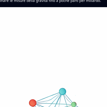
finare le misure della gravità fino a poche parti per miliardo.