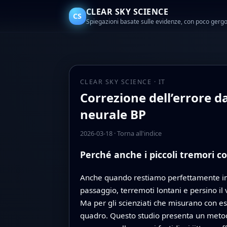
CLEAR SKY SCIENCE
CS
Spiegazioni basate sulle evidenze, con poco gerg
CLEAR SKY SCIENCE · IT
Correzione dell’errore d
neurale BP
2026-03-18
·
Torna all'indice
Perché anche i piccoli tremori c
Anche quando restiamo perfettamente imm
passaggio, terremoti lontani e persino il 
Ma per gli scienziati che misurano con es
quadro. Questo studio presenta un metodo 