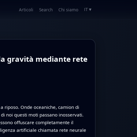
Articoli
Search
Chi siamo
IT
▼
lla gravità mediante rete
 a riposo. Onde oceaniche, camion di
 di noi questi moti passano inosservati.
 possono offuscare completamente il
ligenza artificiale chiamata rete neurale