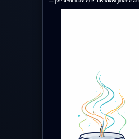
— per annullare quei fastidiosi jitter e af