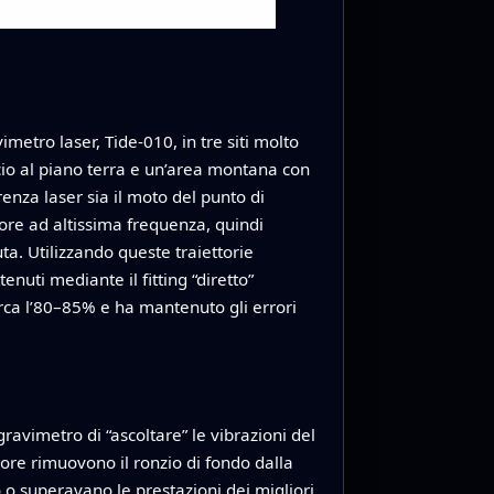
metro laser, Tide‑010, in tre siti molto
icio al piano terra e un’area montana con
erenza laser sia il moto del punto di
more ad altissima frequenza, quindi
ta. Utilizzando queste traiettorie
tenuti mediante il fitting “diretto”
 circa l’80–85% e ha mantenuto gli errori
gravimetro di “ascoltare” le vibrazioni del
ore rimuovono il ronzio di fondo dalla
o o superavano le prestazioni dei migliori