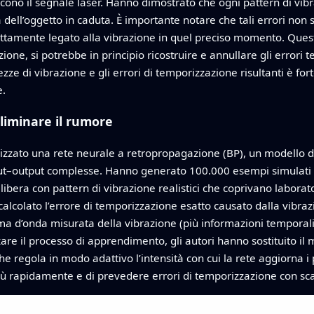
rcono il segnale laser. Hanno dimostrato che ogni pattern di vibr
ia dell’oggetto in caduta. È importante notare che tali errori 
trettamente legato alla vibrazione in quel preciso momento. Quest
ione, si potrebbe in principio ricostruire e annullare gli errori 
grezze di vibrazione e gli errori di temporizzazione risultanti è
e.
liminare il rumore
tilizzato una rete neurale a retropropagazione (BP), un model
put–output complesse. Hanno generato 100.000 esempi simulati d
era con pattern di vibrazione realistici che coprivano laboratori 
lcolato l’errore di temporizzazione esatto causato dalla vibrazi
a d’onda misurata della vibrazione (più informazioni temporali)
zare il processo di apprendimento, gli autori hanno sostituito i
he regola in modo adattivo l’intensità con cui la rete aggiorna i
ù rapidamente e di prevedere errori di temporizzazione con sca