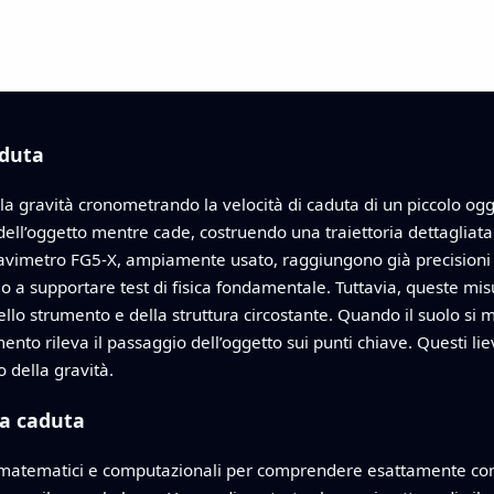
aduta
la gravità cronomet­rando la velocità di caduta di un piccolo og
 dell’oggetto mentre cade, costruendo una traiettoria dettagliata 
ravimetro FG5‑X, ampiamente usato, raggiungono già precisioni st
e o a supportare test di fisica fondamentale. Tuttavia, queste m
ello strumento e della struttura circostante. Quando il suolo si 
mento rileva il passaggio dell’oggetto sui punti chiave. Questi l
o della gravità.
la caduta
i matematici e computazionali per comprendere esattamente come