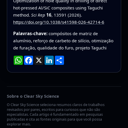
Optimization of hole quality in drilling of direct
hot-pressed Al/SiC composites using Taguchi
method.
Sci Rep
16
, 13591 (2026).
https://doi.org/10.1038/s41598-026-42714-6
Palavras-chave:
compósitos de matriz de
alumínio, reforço de carbeto de silício, otimização
de furação, qualidade do furo, projeto Taguchi
WhatsApp
Facebook
X
LinkedIn
Compartilhar
Sobre o Clear Sky Science
O Clear Sky Science seleciona resumos claros de trabalhos
revisados por pares, escritos para curiosos que não são
especialistas. Cada artigo é fundamentado em pesquisas
publicadas e cita as fontes originais para que você possa
explorar mais.