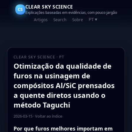
CLEAR SKY SCIENCE
CS
Explicações baseadas em evidências, com pouco jargão
Artigos
Search
Sobre
PT
▼
CLEAR SKY SCIENCE · PT
Otimização da qualidade de
furos na usinagem de
compósitos Al/SiC prensados
a quente diretos usando o
método Taguchi
2026-03-15
·
Voltar ao índice
Por que furos melhores importam em