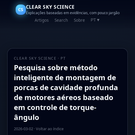
CLEAR SKY SCIENCE
CS
Explicações baseadas em evidências, com pouco jargão
Artigos
Search
Sobre
PT
▼
CLEAR SKY SCIENCE · PT
Pesquisa sobre método
inteligente de montagem de
porcas de cavidade profunda
de motores aéreos baseado
em controle de torque-
ângulo
2026-03-02
·
Voltar ao índice