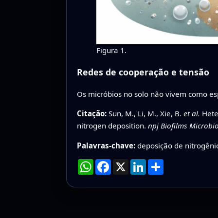
Figura 1.
Redes de cooperação e tensão
Os micróbios no solo não vivem como esp
Citação:
Sun, M., Li, M., Xie, B.
et al.
Heter
nitrogen deposition.
npj Biofilms Microb
Palavras-chave:
deposição de nitrogênio
WhatsApp
Facebook
X
LinkedIn
Compartilhar