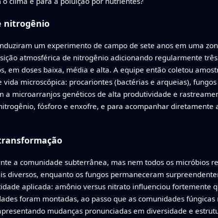
 o clima e para a poluição por nutrientes?
 nitrogênio
 conduziram um experimento de campo de sete anos em uma zona
ição atmosférica de nitrogênio adicionando regularmente três t
s, em doses baixa, média e alta. A equipe então coletou amos
 vida microscópica: procariontes (bactérias e arqueias), fungo
 microarranjos genéticos de alta produtividade e rastreamen
 nitrogênio, fósforo e enxofre, e para acompanhar diretamente 
transformação
ente a comunidade subterrânea, mas nem todos os micróbios r
is diversos, enquanto os fungos permaneceram surpreendente
idade aplicada: amônio versus nitrato influenciou fortemente q
ades foram montadas, ao passo que as comunidades fúngicas 
apresentando mudanças pronunciadas em diversidade e estrut