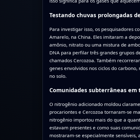
isso significa para os gases que aquecem
Testando chuvas prolongadas de
Para investigar isso, os pesquisadores
Amarelo, na China. Eles imitaram a depos
amônio, nitrato ou uma mistura de ambo
DNA para perfilar três grandes grupos de
chamados Cercozoa. Também recorreram a
genes envolvidos nos ciclos do carbono,
no solo.
Comunidades subterrâneas em 
O nitrogênio adicionado moldou claram
procariontes e Cercozoa tornaram-se ma
nitrogênio importou mais do que a quant
estavam presentes e como suas comunid
mostraram-se especialmente sensíveis, 