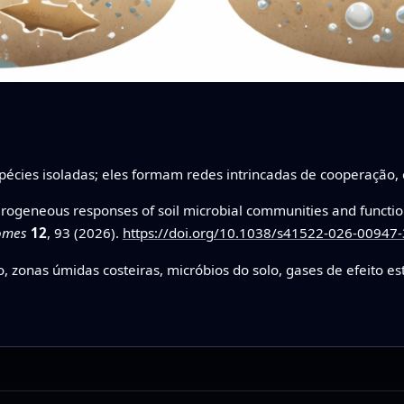
écies isoladas; eles formam redes intrincadas de cooperação, 
ogeneous responses of soil microbial communities and function
iomes
12
, 93 (2026).
https://doi.org/10.1038/s41522-026-00947-
, zonas úmidas costeiras, micróbios do solo, gases de efeito es