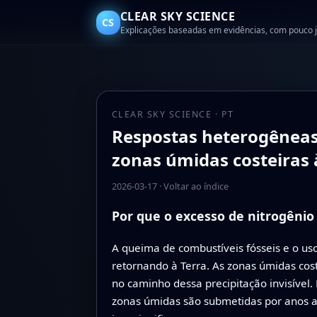
CLEAR SKY SCIENCE
CS
Explicações baseadas em evidências, com pouco 
CLEAR SKY SCIENCE · PT
Respostas heterogêneas
zonas úmidas costeiras 
2026-03-17
·
Voltar ao índice
Por que o excesso de nitrogênio
A queima de combustíveis fósseis e o uso
retornando à Terra. As zonas úmidas co
no caminho dessa precipitação invisível
zonas úmidas são submetidas por anos a 