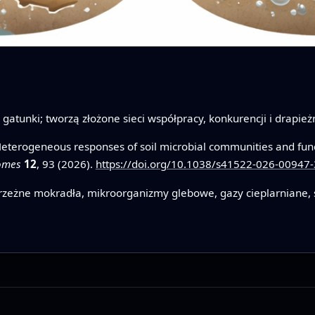
 gatunki; tworzą złożone sieci współpracy, konkurencji i drapie
eterogeneous responses of soil microbial communities and funct
iomes
12
, 93 (2026).
https://doi.org/10.1038/s41522-026-00947-
rzeżne mokradła, mikroorganizmy glebowe, gazy cieplarniane, s