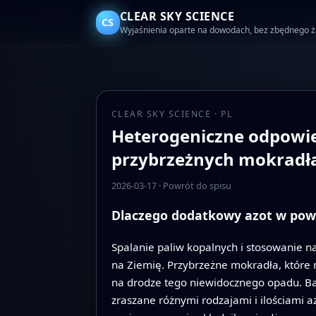
CLEAR SKY SCIENCE
CS
Wyjaśnienia oparte na dowodach, bez zbędnego 
CLEAR SKY SCIENCE · PL
Heterogeniczne odpowied
przybrzeżnych mokradła
2026-03-17
·
Powrót do spisu
Dlaczego dodatkowy azot w pow
Spalanie paliw kopalnych i stosowanie n
na Ziemię. Przybrzeżne mokradła, które m
na drodze tego niewidocznego opadu. Ba
zraszane różnymi rodzajami i ilościami a