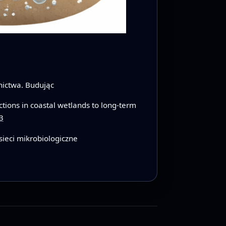
żnictwa. Budując
ions in coastal wetlands to long-term
3
ieci mikrobiologiczne