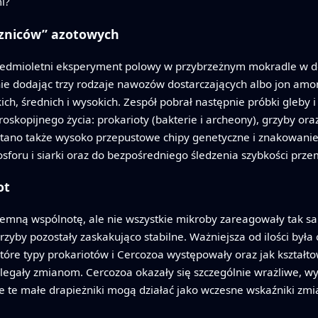
i?
szniców” azotowych
siedmioletni eksperyment polowy w przybrzeżnym mokradle w del
nie dodając trzy rodzaje nawozów dostarczających albo jon am
kich, średnich i wysokich. Zespół pobrał następnie próbki gleb
oskopijnego życia: prokarioty (bakterie i archeony), grzyby o
tano także wysoko przepustowe chipy genetyczne i znakowanie
sforu i siarki oraz do bezpośredniego śledzenia szybkości prze
ot
iemną wspólnotę, ale nie wszystkie mikroby zareagowały tak sa
grzyby pozostały zaskakująco stabilne. Ważniejsza od ilości by
które typy prokariotów i Cercozoa występowały oraz jak kształto
ulegały zmianom. Cercozoa okazały się szczególnie wrażliwe, 
, że te małe drapieżniki mogą działać jako wczesne wskaźniki z