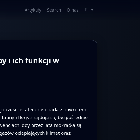
Artykuły
Search
O nas
PL
▼
 i ich funkcji w
ego część ostatecznie opada z powrotem
auny i flory, znajdują się bezpośrednio
encjach: gdy przez lata mokradła są
 gazów ocieplających klimat oraz