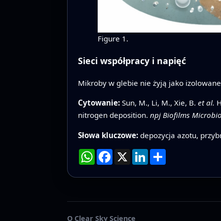
Figure 1.
Sieci współpracy i napięć
Mikroby w glebie nie żyją jako izolowane
Cytowanie:
Sun, M., Li, M., Xie, B.
et al.
H
nitrogen deposition.
npj Biofilms Microb
Słowa kluczowe:
depozycja azotu, przyb
WhatsApp
Facebook
X
LinkedIn
Podziel
się
O Clear Sky Science