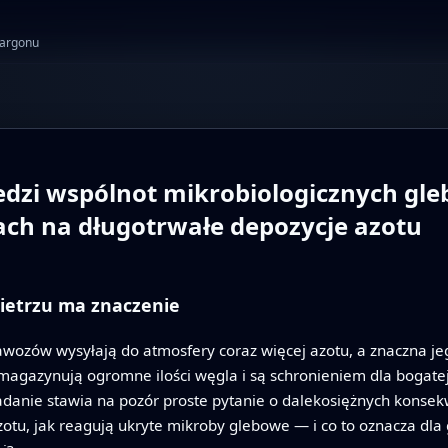
żargonu
zi wspólnot mikrobiologicznych gleby
ch na długotrwałe depozycje azotu
ietrzu ma znaczenie
awozów wysyłają do atmosfery coraz więcej azotu, a znaczna j
agazynują ogromne ilości węgla i są schronieniem dla bogatej f
danie stawia na pozór proste pytanie o dalekosiężnych konsekw
zotu, jak reagują ukryte mikroby glebowe — i co to oznacza dla