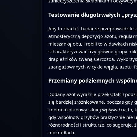
zanieczyszczenia składnikami odżywczym
Testowanie długotrwałych „pry
Aby to zbadać, badacze przeprowadzili 
atmosferyczną depozycję azotu, regular
mieszankę obu, i robili to w dawkach nis
scharakteryzować trzy główne grupy mikr
drapieżników zwaną Cercozoa. Wykorzys
zaangażowanych w cykle węgla, azotu, fo
Przemiany podziemnych wspóln
Dodany azot wyraźnie przekształcił podz
się bardziej zróżnicowane, podczas gdy 
kontra azotanowy silniej wpływał na to, 
gdy wspólnoty grzybów praktycznie nie 
różnorodności i strukturze, co sugeruje
mokradłach.