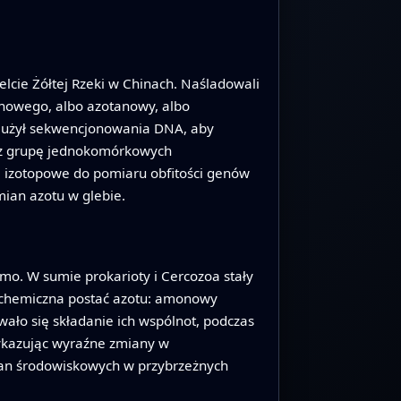
cie Żółtej Rzeki w Chinach. Naśladowali
onowego, albo azotanowy, albo
y i użył sekwencjonowania DNA, aby
raz grupę jednokomórkowych
 izotopowe do pomiaru obfitości genów
mian azotu w glebie.
mo. W sumie prokarioty i Cercozoa stały
ła chemiczna postać azotu: amonowy
wało się składanie ich wspólnot, podczas
wykazując wyraźne zmiany w
mian środowiskowych w przybrzeżnych