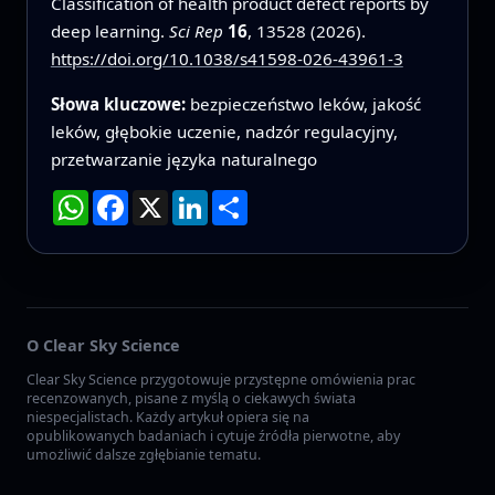
Classification of health product defect reports by
deep learning.
Sci Rep
16
, 13528 (2026).
https://doi.org/10.1038/s41598-026-43961-3
Słowa kluczowe:
bezpieczeństwo leków, jakość
leków, głębokie uczenie, nadzór regulacyjny,
przetwarzanie języka naturalnego
WhatsApp
Facebook
X
LinkedIn
Podziel
się
O Clear Sky Science
Clear Sky Science przygotowuje przystępne omówienia prac
recenzowanych, pisane z myślą o ciekawych świata
niespecjalistach. Każdy artykuł opiera się na
opublikowanych badaniach i cytuje źródła pierwotne, aby
umożliwić dalsze zgłębianie tematu.