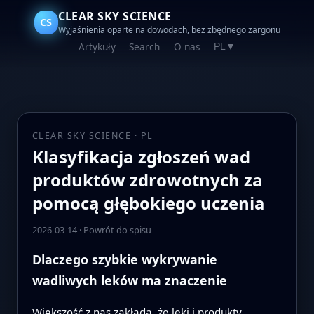
CLEAR SKY SCIENCE
CS
Wyjaśnienia oparte na dowodach, bez zbędnego żargonu
Artykuły
Search
O nas
PL
▼
CLEAR SKY SCIENCE · PL
Klasyfikacja zgłoszeń wad
produktów zdrowotnych za
pomocą głębokiego uczenia
2026-03-14
·
Powrót do spisu
Dlaczego szybkie wykrywanie
wadliwych leków ma znaczenie
Większość z nas zakłada, że leki i produkty