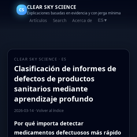
CLEAR SKY SCIENCE
CS
Explicaciones basadas en evidencia y con jerga mínima
Artículos
Search
Acerca de
ES
▼
CLEAR SKY SCIENCE · ES
Clasificación de informes de
defectos de productos
sanitarios mediante
aprendizaje profundo
2026-03-14
·
Volver al índice
Por qué importa detectar
medicamentos defectuosos más rápido