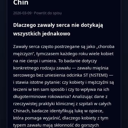
Chin
2026-03-09
·
Powrót do spisu
Dlaczego zawały serca nie dotykają
wszystkich jednakowo
Zawały serca często postrzegane są jako „choroba
mężczyzn”, tymczasem każdego roku wiele kobiet
na nie cierpi i umiera. To badanie dotyczy
konkretnego rodzaju zawału — zawału mięśnia
sercowego bez uniesienia odcinka ST (NSTEMI) —
i stawia istotne pytanie: czy kobiety i mężczyźni są
leczeni w ten sam sposób i czy to wpływa na ich
długoterminowe rokowania? Analizując dane z
rzeczywistej praktyki klinicznej z szpitali w całych
Chinach, badacze identyfikują lukę w opiece,
która pomaga wyjaśnić, dlaczego kobiety z tym
typem zawału mają skłonność do gorszych