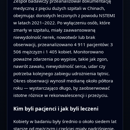
Zespół badawczy przeanalizował dokumentację
medyczną z pięciu dużych szpitali w Chinach,
obejmując dorosłych leczonych z powodu NSTEMI
w latach 2021–2022. Po wyłączeniu osób, które
zmarły w szpitalu, miały zaawansowaną
niewydolność nerek, nowotwór lub brak
obserwacji, przeanalizowano 4 911 pacjentów: 3
506 mężczyzn i 1 405 kobiet. Monitorowano
poważne zdarzenia po wypisie, takie jak zgon,
nawrót zawału, niewydolność serca, udar czy
potrzeba kolejnego zabiegu udrożnienia tętnic.
Okres obserwacji wynosił medianę około półtora
roku — wystarczająco długo, by zaobserwować
istotne różnice w rekonwalescencji i przeżyciu.
Kim byli pacjenci i jak byli leczeni
Kobiety w badaniu były średnio o około siedem lat
starsze od mężczyzn i częściej miały nadciśnienie,