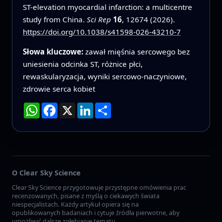
ST-elevation myocardial infarction: a multicentre
study from China.
Sci Rep
16
, 12674 (2026).
https://doi.org/10.1038/s41598-026-43210-7
Słowa kluczowe:
zawał mięśnia sercowego bez
uniesienia odcinka ST, różnice płci,
rewaskularyzacja, wyniki sercowo‑naczyniowe,
zdrowie serca kobiet
WhatsApp
Facebook
X
LinkedIn
Podziel
się
O Clear Sky Science
Clear Sky Science przygotowuje przystępne omówienia prac
recenzowanych, pisane z myślą o ciekawych świata
niespecjalistach. Każdy artykuł opiera się na
opublikowanych badaniach i cytuje źródła pierwotne, aby
umożliwić dalsze zgłębianie tematu.