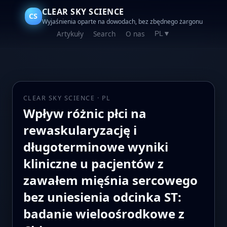
CLEAR SKY SCIENCE
CS
Wyjaśnienia oparte na dowodach, bez zbędnego żargonu
Artykuły
Search
O nas
PL
▼
CLEAR SKY SCIENCE · PL
Wpływ różnic płci na
rewaskularyzację i
długoterminowe wyniki
kliniczne u pacjentów z
zawałem mięśnia sercowego
bez uniesienia odcinka ST:
badanie wieloośrodkowe z