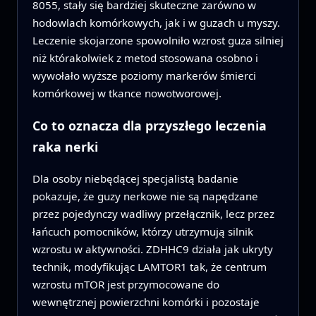
8055, stały się bardziej skuteczne zarówno w
hodowlach komórkowych, jak i w guzach u myszy.
Leczenie skojarzone spowolniło wzrost guza silniej
niż którakolwiek z metod stosowana osobno i
wywołało wyższe poziomy markerów śmierci
komórkowej w tkance nowotworowej.
Co to oznacza dla przyszłego leczenia
raka nerki
Dla osoby niebędącej specjalistą badanie
pokazuje, że guzy nerkowe nie są napędzane
przez pojedynczy wadliwy przełącznik, lecz przez
łańcuch pomocników, którzy utrzymują silnik
wzrostu w aktywności. ZDHHC9 działa jak ukryty
technik, modyfikując LAMTOR1 tak, że centrum
wzrostu mTOR jest przymocowane do
wewnętrznej powierzchni komórki i pozostaje