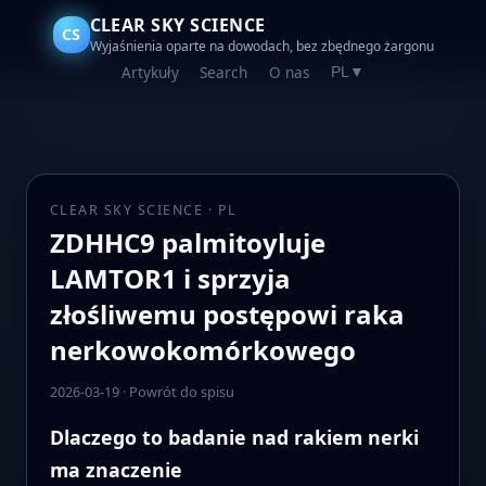
CLEAR SKY SCIENCE
CS
Wyjaśnienia oparte na dowodach, bez zbędnego żargonu
Artykuły
Search
O nas
PL
▼
CLEAR SKY SCIENCE · PL
ZDHHC9 palmitoyluje
LAMTOR1 i sprzyja
złośliwemu postępowi raka
nerkowokomórkowego
2026-03-19
·
Powrót do spisu
Dlaczego to badanie nad rakiem nerki
ma znaczenie