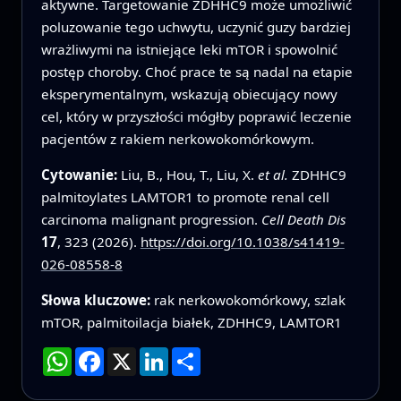
aktywne. Targetowanie ZDHHC9 może umożliwić
poluzowanie tego uchwytu, uczynić guzy bardziej
wrażliwymi na istniejące leki mTOR i spowolnić
postęp choroby. Choć prace te są nadal na etapie
eksperymentalnym, wskazują obiecujący nowy
cel, który w przyszłości mógłby poprawić leczenie
pacjentów z rakiem nerkowokomórkowym.
Cytowanie:
Liu, B., Hou, T., Liu, X.
et al.
ZDHHC9
palmitoylates LAMTOR1 to promote renal cell
carcinoma malignant progression.
Cell Death Dis
17
, 323 (2026).
https://doi.org/10.1038/s41419-
026-08558-8
Słowa kluczowe:
rak nerkowokomórkowy, szlak
mTOR, palmitoilacja białek, ZDHHC9, LAMTOR1
WhatsApp
Facebook
X
LinkedIn
Podziel
się