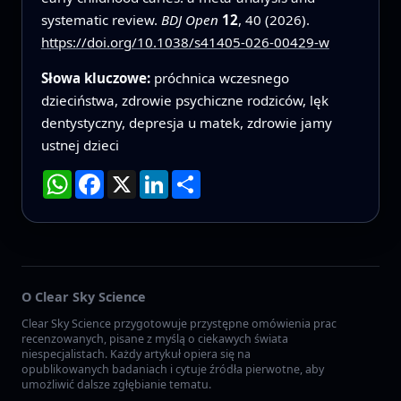
systematic review.
BDJ Open
12
, 40 (2026).
https://doi.org/10.1038/s41405-026-00429-w
Słowa kluczowe:
próchnica wczesnego
dzieciństwa, zdrowie psychiczne rodziców, lęk
dentystyczny, depresja u matek, zdrowie jamy
ustnej dzieci
WhatsApp
Facebook
X
LinkedIn
Podziel
się
O Clear Sky Science
Clear Sky Science przygotowuje przystępne omówienia prac
recenzowanych, pisane z myślą o ciekawych świata
niespecjalistach. Każdy artykuł opiera się na
opublikowanych badaniach i cytuje źródła pierwotne, aby
umożliwić dalsze zgłębianie tematu.