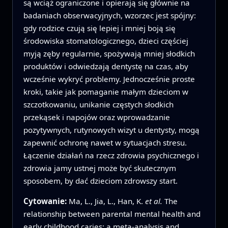
są wciąż ograniczone i opierają się głównie na
badaniach obserwacyjnych, wzorzec jest spójny:
gdy rodzice czują się lepiej i mniej boją się
środowiska stomatologicznego, dzieci częściej
myją zęby regularnie, spożywają mniej słodkich
produktów i odwiedzają dentystę na czas, aby
wcześnie wykryć problemy. Jednocześnie proste
kroki, takie jak pomaganie małym dzieciom w
szczotkowaniu, unikanie częstych słodkich
przekąsek i napojów oraz wprowadzanie
pozytywnych, rutynowych wizyt u dentysty, mogą
zapewnić ochronę nawet w sytuacjach stresu.
Łączenie działań na rzecz zdrowia psychicznego i
zdrowia jamy ustnej może być skutecznym
sposobem, by dać dzieciom zdrowszy start.
Cytowanie:
Ma, L., Jia, L., Han, K.
et al.
The
relationship between parental mental health and
early childhood caries: a meta-analysis and