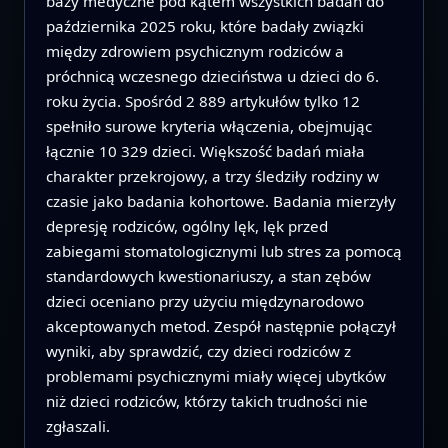
bazy medyczne pod kątem wszystkich badań do
października 2025 roku, które badały związki
między zdrowiem psychicznym rodziców a
próchnicą wczesnego dzieciństwa u dzieci do 6.
roku życia. Spośród 2 889 artykułów tylko 12
spełniło surowe kryteria włączenia, obejmując
łącznie 10 329 dzieci. Większość badań miała
charakter przekrojowy, a trzy śledziły rodziny w
czasie jako badania kohortowe. Badania mierzyły
depresję rodziców, ogólny lęk, lęk przed
zabiegami stomatologicznymi lub stres za pomocą
standardowych kwestionariuszy, a stan zębów
dzieci oceniano przy użyciu międzynarodowo
akceptowanych metod. Zespół następnie połączył
wyniki, aby sprawdzić, czy dzieci rodziców z
problemami psychicznymi miały więcej ubytków
niż dzieci rodziców, którzy takich trudności nie
zgłaszali.