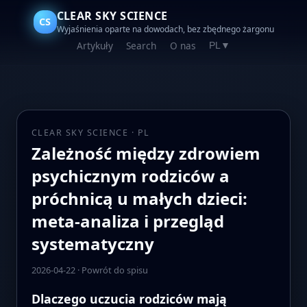
CLEAR SKY SCIENCE
CS
Wyjaśnienia oparte na dowodach, bez zbędnego żargonu
Artykuły
Search
O nas
PL
▼
CLEAR SKY SCIENCE · PL
Zależność między zdrowiem
psychicznym rodziców a
próchnicą u małych dzieci:
meta-analiza i przegląd
systematyczny
2026-04-22
·
Powrót do spisu
Dlaczego uczucia rodziców mają