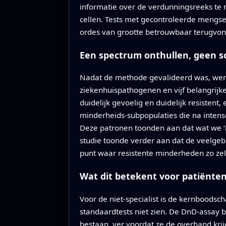
informatie over de verdunningsreeks te 
cellen. Tests met gecontroleerde mengse
ordes van grootte betrouwbaar terugvond
Een spectrum onthullen, geen s
Nadat de methode gevalideerd was, wer
ziekenhuispathogenen en vijf belangrijke
duidelijk gevoelig en duidelijk resisten
minderheids‑subpopulaties die na intense
Deze patronen toonden aan dat wat we ‘
studie toonde verder aan dat de veelgeb
punt waar resistente minderheden zo ze
Wat dit betekent voor patiënt
Voor de niet‑specialist is de kernboodsc
standaardtests niet zien. De DnD‑assay 
bestaan, ver voordat ze de overhand krij