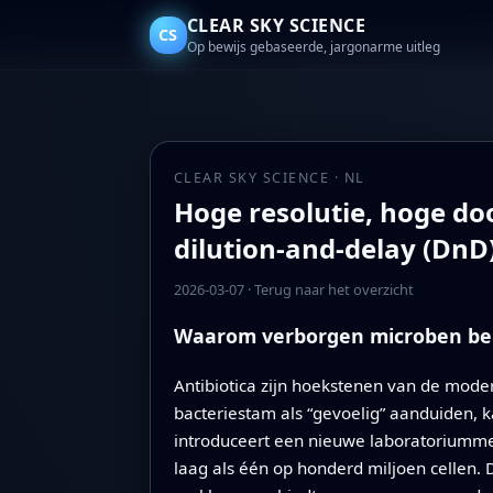
CLEAR SKY SCIENCE
CS
Op bewijs gebaseerde, jargonarme uitleg
CLEAR SKY SCIENCE · NL
Hoge resolutie, hoge do
dilution‑and‑delay (DnD
2026-03-07
·
Terug naar het overzicht
Waarom verborgen microben bela
Antibiotica zijn hoekstenen van de mode
bacteriestam als “gevoelig” aanduiden, ka
introduceert een nieuwe laboratoriumme
laag als één op honderd miljoen cellen. 