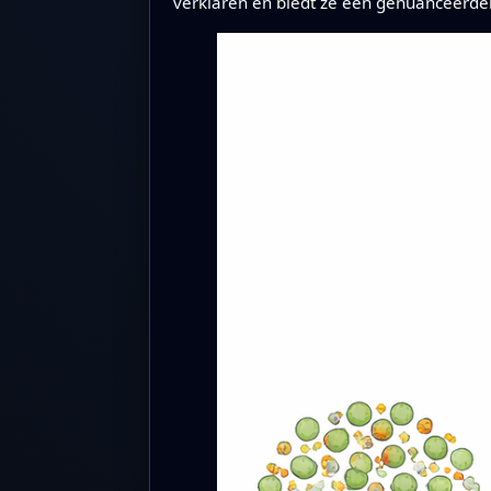
verklaren en biedt ze een genuanceerder