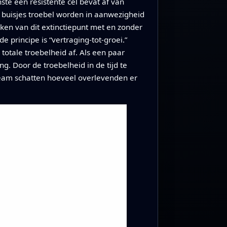
ste één resistente cel bevat af van
e buisjes troebel worden in aanwezigheid
jken van dit extinctiepunt met en zonder
e principe is “vertraging‑tot‑groei.”
otale troebelheid af. Als een paar
g. Door de troebelheid in de tijd te
team schatten hoeveel overlevenden er