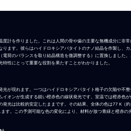
温度計を作りました。これは人間の骨や歯の主要な無機成分に非常
なります。彼らはハイドロキシアパタイトのナノ結晶を作製し、カ
（電荷のバランスを取り結晶構造を微調整する）に置換しました。
光特性にとって重要な役割を果たすことがわかりました。
発光が現れます。一つはハイドロキシアパタイト格子の欠陥や不整
ムイオンが生成する鋭い橙赤色の線状発光です。室温では橙赤色が
光は比較的安定したままです。その結果、全体の色は77 K（約−19
化します。この予測可能な色の変化により、材料が放つ青緑と橙赤