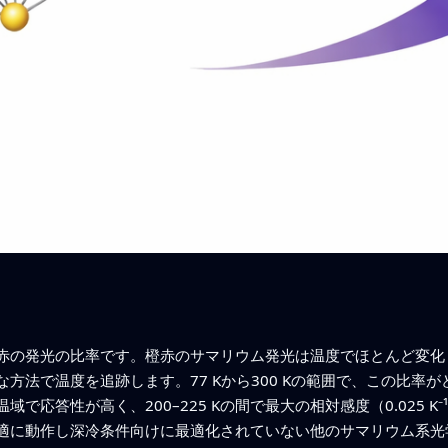
赤の発光の比率です。橙赤のサマリウム発光は温度でほとんど変化
方法で温度を追跡します。77 Kから300 Kの範囲で、この比率
応答性が高く、200–225 Kの間で最大の相対感度（0.025 K
適に動作し深冷条件向けに最適化されていない他のサマリウム系光