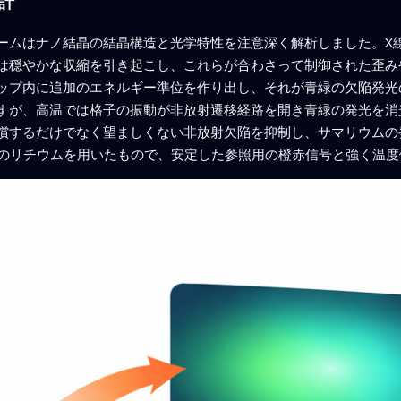
計
ームはナノ結晶の結晶構造と光学特性を注意深く解析しました。X
は穏やかな収縮を引き起こし、これらが合わさって制御された歪み
ップ内に追加のエネルギー準位を作り出し、それが青緑の欠陥発光
すが、高温では格子の振動が非放射遷移経路を開き青緑の発光を消
償するだけでなく望ましくない非放射欠陥を抑制し、サマリウムの
mol%のリチウムを用いたもので、安定した参照用の橙赤信号と強く