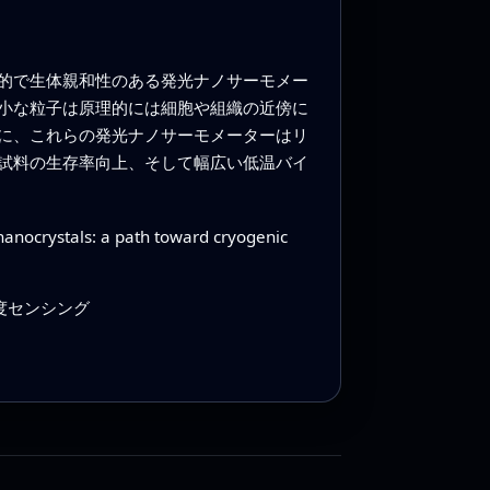
的で生体親和性のある発光ナノサーモメー
小な粒子は原理的には細胞や組織の近傍に
に、これらの発光ナノサーモメーターはリ
試料の生存率向上、そして幅広い低温バイ
anocrystals: a path toward cryogenic
温度センシング