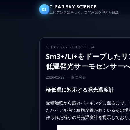
CLEAR SKY SCIENCE
CS
エビデンスに基づく、専門用語を抑えた解説
CLEAR SKY SCIENCE · JA
Sm3+/Li+をドープ
低温発光サーモセンサー
2026-03-29
·
一覧に戻る
極低温に対応する発光温度計
受精治療から臓器バンキングに至るまで、
たバイアル内で細胞が置かれているその場
作られた極小の発光温度計を提示しており