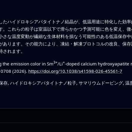
したハイドロキシアパタイトナノ結晶が、低温用途に特化した効率
す。これらの粒子は室温以下で滑らかかつ予測可能に色を変え、微
小さな温度変動が繊細な生体材料を損なう可能性のある低温保存中
があります。その能力により、凍結・解凍プロトコルの改良、保存
待されます。
3+
+
ing the emission color in Sm
/Li
-doped calcium hydroxyapatite n
10708 (2026).
https://doi.org/10.1038/s41598-026-45561-7
保存, ハイドロキシアパタイトナノ粒子, サマリウムドーピング, 