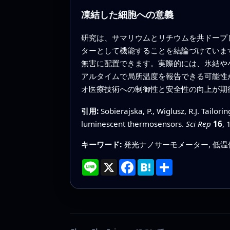
凍結した細胞への意義
研究は、サマリウムとリチウムを共ドープ
ターとして機能することを結論づけていま
無害に配置できます。実際的には、氷結や
アルタイムで局所温度を報告できる可能性
オ医療技術への制御性と安全性の向上が期
引用:
Sobierajska, P., Wiglusz, R.J. Tailor
luminescent thermosensors.
Sci Rep
16
, 
キーワード:
発光ナノサーモメーター, 低温
Line
X
Facebook
Hatena
共
有