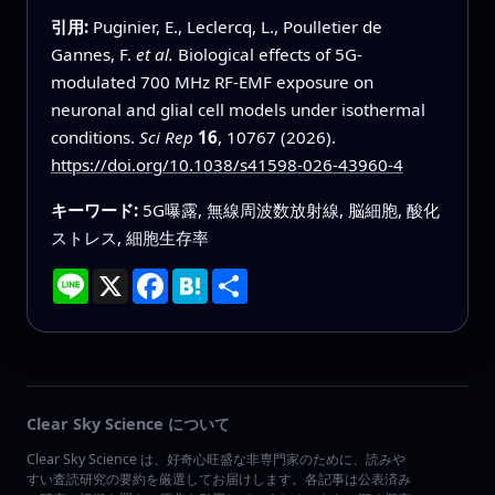
引用:
Puginier, E., Leclercq, L., Poulletier de
Gannes, F.
et al.
Biological effects of 5G-
modulated 700 MHz RF-EMF exposure on
neuronal and glial cell models under isothermal
conditions.
Sci Rep
16
, 10767 (2026).
https://doi.org/10.1038/s41598-026-43960-4
キーワード:
5G曝露, 無線周波数放射線, 脳細胞, 酸化
ストレス, 細胞生存率
Line
X
Facebook
Hatena
共
有
Clear Sky Science について
Clear Sky Science は、好奇心旺盛な非専門家のために、読みや
すい査読研究の要約を厳選してお届けします。各記事は公表済み