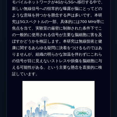
モバイルネットワークが4Gから5Gへ移行する中で、
新しい無線信号への恒常的な曝露が脳にとってどの
ような意味を持つかを懸念する声は多いです。本研
究は5Gスペクトルの一部、具体的には700 MHz帯に
焦点を当て、実験室の厳密に制御された条件下でこ
の一般的に使用される信号が主要な脳細胞に害を及
ぼすかどうかを検証します。本研究は無線技術と健
康に関するあらゆる疑問に決着をつけるものではあ
りませんが、組織の明らかな加温を伴わずにこれら
の信号が目に見えないストレスや損傷を脳細胞に与
える可能性がある、という主要な懸念を直接的に検
証しています。