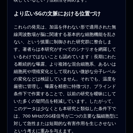
より広い5Gの文脈における位置づけ
これらの発見は、加温を伴わない形で適用された無
線周波数場が脳に関連する基本的な細胞機能を乱さ
ない、という慎重に制御された研究群に整合しま
す。著者らは本研究がすべてのシナリオを網羅して
いるわけではないことも認めています：長期にわた
る断続的な曝露、より複雑な混合細胞系、あるいは
細胞死や増殖変化として現れない微妙な分子レベル
の変化などは検証していません。それでも、温度を
厳密に管理し、曝露を精密に特徴づけ、ブラインド
条件下で作業することで、以前の研究を曖昧にして
いた多くの疑問点を軽減しています。したがって、
このデータは少なくとも本研究と類似した条件下で
は、700 MHzの5G様信号が二つの主要な脳細胞型に
対して急性または短期的な有害作用を生じさせない
という考えに重みを与えます。