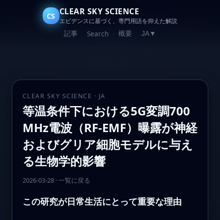
CLEAR SKY SCIENCE
CS
エビデンスに基づく、専門用語を抑えた解説
記事
概要
Search
JA
▼
CLEAR SKY SCIENCE · JA
等温条件下における5G変調700
MHz電波（RF-EMF）曝露が神経
およびグリア細胞モデルに与え
る生物学的影響
2026-03-28
·
一覧に戻る
この研究が日常生活にとって重要な理由