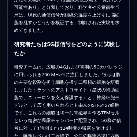
可能性あり」と分類しており、科学者や公衆衛生当
局は、現代の通信信号が組織の温度を上げずに脳細
胞を乱すかどうかを検証する、制御された実験を求
めてきました。
研究者たちは5G様信号をどのように試験し
たか
研究チームは、広域の4Gおよび初期の5Gカバレッジ
に用いられる700 MHz帯に注目しました。彼らは脳
の主要な役割を担う細胞を模す二種類の細胞を培養
しました：ラットのアストロサイト（星状の補助細
胞で、ニューロンを支え保護する）と、神経細胞モ
デルとして広く用いられるヒト由来のSH‑SY5Y細胞
です。これらの細胞は均一な電磁界を作るTEMセル
という精密な曝露チャンバーに配置され、5G様の信
号に対して1時間または24時間の曝露を受けまし
た。曝露レベルは二段階で、公共の曝露基準に匹敵