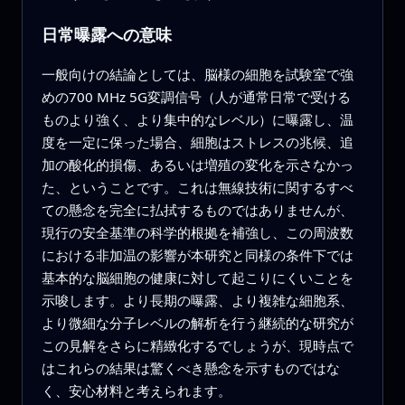
日常曝露への意味
一般向けの結論としては、脳様の細胞を試験室で強
めの700 MHz 5G変調信号（人が通常日常で受ける
ものより強く、より集中的なレベル）に曝露し、温
度を一定に保った場合、細胞はストレスの兆候、追
加の酸化的損傷、あるいは増殖の変化を示さなかっ
た、ということです。これは無線技術に関するすべ
ての懸念を完全に払拭するものではありませんが、
現行の安全基準の科学的根拠を補強し、この周波数
における非加温の影響が本研究と同様の条件下では
基本的な脳細胞の健康に対して起こりにくいことを
示唆します。より長期の曝露、より複雑な細胞系、
より微細な分子レベルの解析を行う継続的な研究が
この見解をさらに精緻化するでしょうが、現時点で
はこれらの結果は驚くべき懸念を示すものではな
く、安心材料と考えられます。