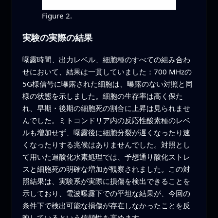
Figure 2.
実験の実際の結果
曝露時間、出力レベル、細胞種のすべての組み合わ
せにおいて、結果は一貫していました：700 MHzの
5G様信号に曝露された細胞は、曝露のない対照と同
様の状態を示しました。細胞の生存率は高く保た
れ、早期・後期の細胞死の割合に上昇は見られませ
んでした。ミトコンドリア内の反応性酸素種のレベ
ルも増加せず、曝露後に細胞分裂が遅くなったり速
くなったりする兆候はありませんでした。対照とし
て用いた過酸化水素処理では、予想通り酸化ストレ
スと細胞死の明確な増加が観察されました。この対
照結果は、実験系が実際に損傷を検出できることを
示しており、電波曝露下での平坦な結果が、今回の
条件下で検出可能な損傷が存在しなかったことを反
映しているという信頼性を高めます。