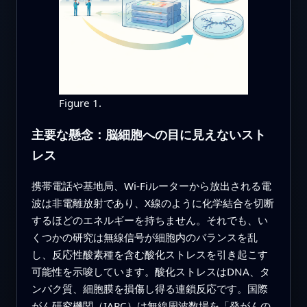
Figure 1.
主要な懸念：脳細胞への目に見えないスト
レス
携帯電話や基地局、Wi‑Fiルーターから放出される電
波は非電離放射であり、X線のように化学結合を切断
するほどのエネルギーを持ちません。それでも、い
くつかの研究は無線信号が細胞内のバランスを乱
し、反応性酸素種を含む酸化ストレスを引き起こす
可能性を示唆しています。酸化ストレスはDNA、タ
ンパク質、細胞膜を損傷し得る連鎖反応です。国際
がん研究機関（IARC）は無線周波数場を「発がんの