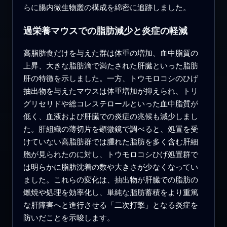
らに腸内微生物叢の構成を綿密に追跡しました。
過栄養マウスでの脂肪減少と炎症の軽減
高脂肪食だけを与えた群は体重の増加、血中脂質の
上昇、大きな脂肪滴で満たされた肝臓といった脂肪
肝の特徴を示しました。一方、トウモロコシのひげ
抽出物を与えたマウスは体重増加が抑えられ、トリ
グリセリドや総コレステロールといった血中脂質が
低く、血液および肝臓での炎症の兆候も減少しまし
た。肝組織の薄切片を顕微鏡で調べると、処置を受
けていない高脂肪群では腫れた脂肪を多く含む肝細
胞が見られたのに対し、トウモロコシひげ処置群で
は明らかに脂肪沈着の数や大きさが少なくなってい
ました。これらの変化は、抽出物が肝臓での脂肪の
燃焼や処理を効率化し、単純な脂肪蓄積をより重篤
な肝障害へと進行させる「二次打撃」となる炎症を
防いだことを示唆します。