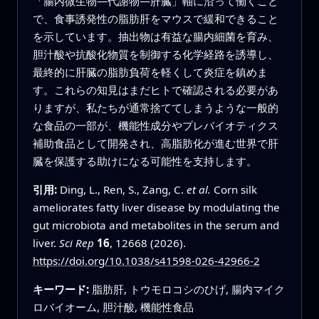
「腸内微生物—代謝物—肝臓」軸に沿って働くこと
で、食事誘発性の脂肪肝をマウスで緩和できること
を示しています。抽出物は有益な腸内細菌を育み、
胆汁酸や抗酸化物質を制御する化学経路を誘導し、
最終的に肝臓の脂肪負荷を軽くして炎症を鎮めま
す。これらの知見はまだヒトで確認される必要があ
りますが、私たちが通常捨ててしまうような一般的
な食品の一部が、機能性成分やプレバイオティクス
補助食品として開発され、高脂肪化が進む世界で肝
臓を保護する助けになる可能性を支持します。
引用:
Ding, L., Ren, S., Zang, C.
et al.
Corn silk
ameliorates fatty liver disease by modulating the
gut microbiota and metabolites in the serum and
liver.
Sci Rep
16
, 12668 (2026).
https://doi.org/10.1038/s41598-026-42966-2
キーワード:
脂肪肝, トウモロコシのひげ, 腸内マイク
ロバイオーム, 胆汁酸, 機能性食品