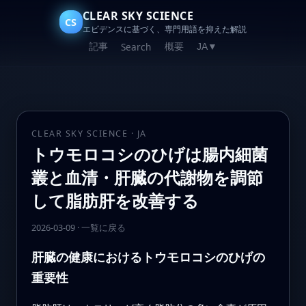
CLEAR SKY SCIENCE
CS
エビデンスに基づく、専門用語を抑えた解説
記事
概要
Search
JA
▼
CLEAR SKY SCIENCE · JA
トウモロコシのひげは腸内細菌
叢と血清・肝臓の代謝物を調節
して脂肪肝を改善する
2026-03-09
·
一覧に戻る
肝臓の健康におけるトウモロコシのひげの
重要性