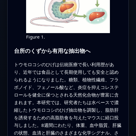
Figure 1.
台所のくずから有用な抽出物へ
トウモロコシのひげは伝統医療で長い利用歴があ
り、近年では食品として長期使用しても安全と認め
られるようになりました。糖類、植物性繊維、フラ
ボノイド、フェノール酸など、炎症を抑えコレステ
ロールを健全に保つとされる天然化合物が豊富に含
まれます。本研究では、研究者たちは水ベースで濃
縮したトウモロコシのひげ抽出物を調製し、脂肪肝
を誘発するための高脂肪食を与えたマウスに経口投
与しました。8週間にわたり、体重、血中脂質、肝臓
の状態、血清と肝臓のさまざまな化学シグナル、さ