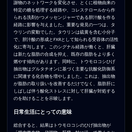
謝物のネットワークを変化させ、とくに植物由来の
特定の糖を処理する経路や、コレステロールから作
られる洗剤かつメッセンジャーである胆汁酸を作る
経路に影響を与えました。重要な発見の一つは、タ
ウリンの変動でした。タウリンは硫黄を含む小分子
で、胆汁酸の形成とFXRとして知られる受容体の活性
化に寄与します。このシグナル経路が働くと、肝臓
は新たな脂肪の合成を抑え、既存の脂肪をより多く
燃やす傾向があります。同時に、トウモロコシひげ
抽出物はグルタチオンに基づく主要な抗酸化防御系
に関連する化合物を増やしました。これは、抽出物
が脂肪の取り扱いを改善するだけでなく、脂肪肝に
しばしば伴う酸化ストレスに対して肝臓が対処する
のを助けることを示唆します。
日常生活にとっての意味
総合すると、結果はトウモロコシのひげ抽出物が