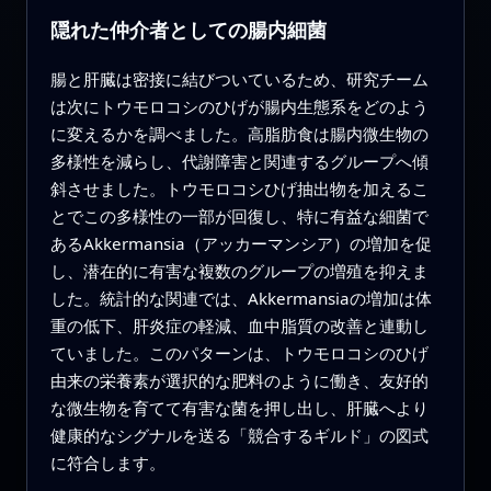
隠れた仲介者としての腸内細菌
腸と肝臓は密接に結びついているため、研究チーム
は次にトウモロコシのひげが腸内生態系をどのよう
に変えるかを調べました。高脂肪食は腸内微生物の
多様性を減らし、代謝障害と関連するグループへ傾
斜させました。トウモロコシひげ抽出物を加えるこ
とでこの多様性の一部が回復し、特に有益な細菌で
あるAkkermansia（アッカーマンシア）の増加を促
し、潜在的に有害な複数のグループの増殖を抑えま
した。統計的な関連では、Akkermansiaの増加は体
重の低下、肝炎症の軽減、血中脂質の改善と連動し
ていました。このパターンは、トウモロコシのひげ
由来の栄養素が選択的な肥料のように働き、友好的
な微生物を育てて有害な菌を押し出し、肝臓へより
健康的なシグナルを送る「競合するギルド」の図式
に符合します。