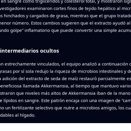
en sangre como triglicéridos y colesterol total, y mostraron si
estigadores examinaron cortes finos de tejido hepático al micro
os hinchados y cargados de grasa, mientras que el grupo tratad
enor número. Estos cambios sugieren que el extracto ayudó al
gundo golpe” inflamatorio que puede convertir una simple acum
 intermediarios ocultos
tán estrechamente vinculados, el equipo analizó a continuación
rasas por sí sola redujo la riqueza de microbios intestinales y d
 adición del extracto de seda de maíz restauró parcialmente e
beneficiosa llamada Akkermansia, al tiempo que mantuvo varios
 mostraron que niveles más altos de Akkermansia iban de la ma
e lípidos en sangre. Este patrón encaja con una imagen de “cam
 un fertilizante selectivo que nutre a microbios amigos, los cu
dables al hígado.