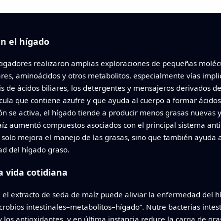
n el hígado
igadores realizaron amplias exploraciones de pequeñas molécul
res, aminoácidos y otros metabolitos, especialmente vías impli
is de ácidos biliares, los detergentes y mensajeros derivados de
la que contiene azufre y que ayuda al cuerpo a formar ácidos b
n se activa, el hígado tiende a producir menos grasas nuevas 
íz aumentó compuestos asociados con el principal sistema anti
o solo mejora el manejo de las grasas, sino que también ayuda a
 del hígado graso.
a vida cotidiana
 el extracto de seda de maíz puede aliviar la enfermedad del h
icrobios intestinales–metabolitos–hígado”. Nutre bacterias intest
y los antioxidantes, y en última instancia reduce la carga de gr