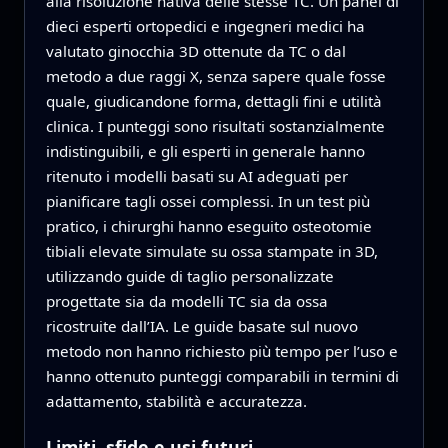
alla risoluzione nativa delle stesse TC. Un panel di
dieci esperti ortopedici e ingegneri medici ha
valutato ginocchia 3D ottenute da TC o dal
metodo a due raggi X, senza sapere quale fosse
quale, giudicandone forma, dettagli fini e utilità
clinica. I punteggi sono risultati sostanzialmente
indistinguibili, e gli esperti in generale hanno
ritenuto i modelli basati su AI adeguati per
pianificare tagli ossei complessi. In un test più
pratico, i chirurghi hanno eseguito osteotomie
tibiali elevate simulate su ossa stampate in 3D,
utilizzando guide di taglio personalizzate
progettate sia da modelli TC sia da ossa
ricostruite dall’IA. Le guide basate sul nuovo
metodo non hanno richiesto più tempo per l’uso e
hanno ottenuto punteggi comparabili in termini di
adattamento, stabilità e accuratezza.
Limiti, sfide e usi futuri