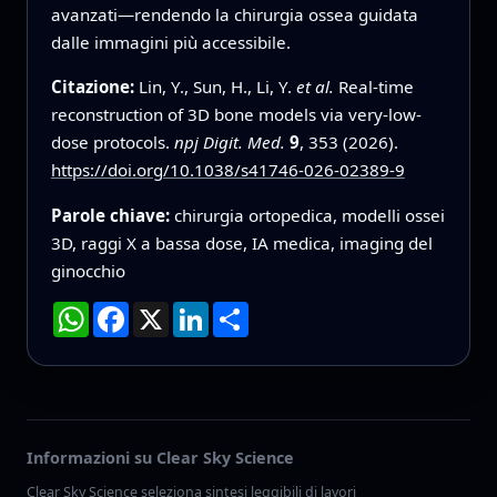
avanzati—rendendo la chirurgia ossea guidata
dalle immagini più accessibile.
Citazione:
Lin, Y., Sun, H., Li, Y.
et al.
Real-time
reconstruction of 3D bone models via very-low-
dose protocols.
npj Digit. Med.
9
, 353 (2026).
https://doi.org/10.1038/s41746-026-02389-9
Parole chiave:
chirurgia ortopedica, modelli ossei
3D, raggi X a bassa dose, IA medica, imaging del
ginocchio
WhatsApp
Facebook
X
LinkedIn
Condividi
Informazioni su Clear Sky Science
Clear Sky Science seleziona sintesi leggibili di lavori