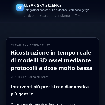
CLEAR SKY SCIENCE
CS
Spiegazioni basate sulle evidenze, con poco gergo
Articoli
Search
Chi siamo
IT
▼
CLEAR SKY SCIENCE · IT
Ricostruzione in tempo reale
di modelli 3D ossei mediante
protocolli a dose molto bassa
2026-03-17
·
Torna all'indice
Interventi più precisi con diagnostica
più gentile
Ogni anno decine di milioni di persone si