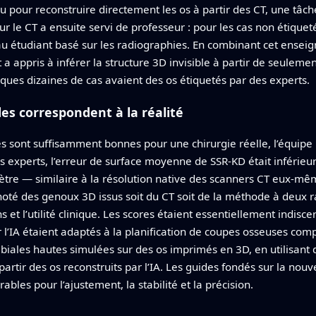
u pour reconstruire directement les os à partir des CT, une tâche
le CT a ensuite servi de professeur : pour les cas non étiqueté
eau étudiant basé sur les radiographies. En combinant cet ense
 a appris à inférer la structure 3D invisible à partir de seule
es dizaines de cas avaient des os étiquetés par des experts.
es correspondent à la réalité
des sont suffisamment bonnes pour une chirurgie réelle, l’équipe
 experts, l’erreur de surface moyenne de SSR-KD était inférieur
mètre — similaire à la résolution native des scanners CT eux-mê
oté des genoux 3D issus soit du CT soit de la méthode à deux ra
ns et l’utilité clinique. Les scores étaient essentiellement indisc
’IA étaient adaptés à la planification de coupes osseuses comp
tibiales hautes simulées sur des os imprimés en 3D, en utilisan
partir des os reconstruits par l’IA. Les guides fondés sur la no
ables pour l’ajustement, la stabilité et la précision.