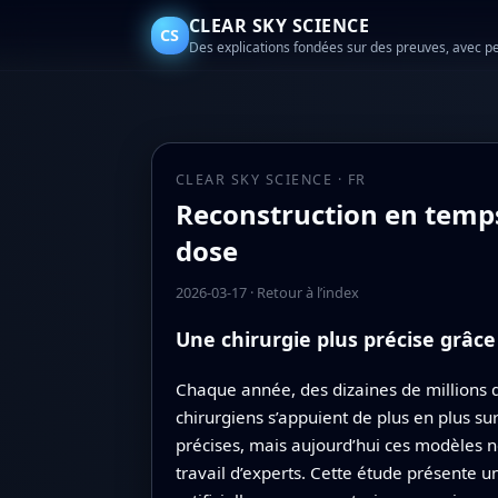
CLEAR SKY SCIENCE
CS
Des explications fondées sur des preuves, avec p
CLEAR SKY SCIENCE · FR
Reconstruction en temps 
dose
2026-03-17
·
Retour à l’index
Une chirurgie plus précise grâc
Chaque année, des dizaines de millions de
chirurgiens s’appuient de plus en plus su
précises, mais aujourd’hui ces modèles 
travail d’experts. Cette étude présente u