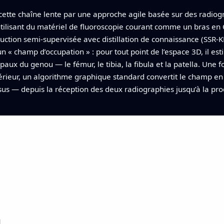
cette chaîne lente par une approche agile basée sur des radio
tilisant du matériel de fluoroscopie courant comme un bras en C
ction semi-supervisée avec distillation de connaissance (SSR-K
 « champ d’occupation » : pour tout point de l’espace 3D, il estim
paux du genou — le fémur, le tibia, la fibula et la patella. Une f
térieur, un algorithme graphique standard convertit le champ en
us — depuis la réception des deux radiographies jusqu’à la pr