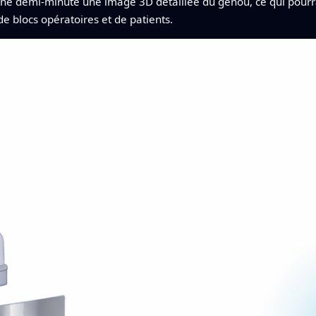
 une demi-minute une image 3D détaillée du genou, ce qui pourrait
e blocs opératoires et de patients.