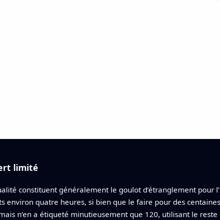
rt limité
ité constituent généralement le goulot d’étranglement pour l’I
 environ quatre heures, si bien que le faire pour des centaines d
mais n’en a étiqueté minutieusement que 120, utilisant le res