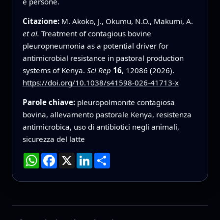
e persone.
Citazione:
M. Akoko, J., Okumu, N.O., Makumi, A.
et al.
Treatment of contagious bovine
pleuropneumonia as a potential driver for
antimicrobial resistance in pastoral production
systems of Kenya.
Sci Rep
16
, 12086 (2026).
https://doi.org/10.1038/s41598-026-41713-x
Parole chiave:
pleuropolmonite contagiosa
bovina, allevamento pastorale Kenya, resistenza
antimicrobica, uso di antibiotici negli animali,
sicurezza del latte
WhatsApp
Facebook
X
LinkedIn
Condividi