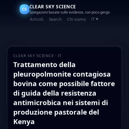
CLEAR SKY SCIENCE
CS
Spiegazioni basate sulle evidenze, con poco gergo
Articoli
Search
Chi siamo
IT
▼
CLEAR SKY SCIENCE · IT
Trattamento della
pleuropolmonite contagiosa
bovina come possibile fattore
di guida della resistenza
antimicrobica nei sistemi di
produzione pastorale del
Kenya