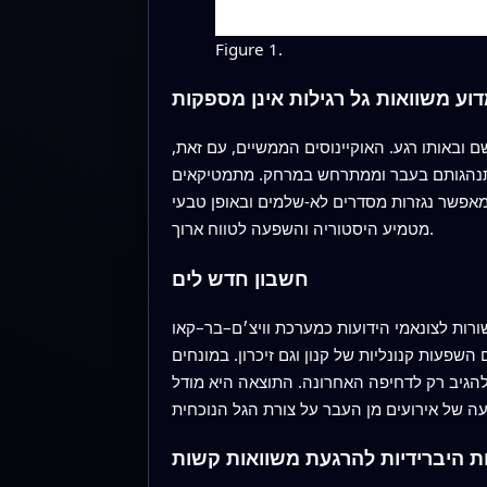
Figure 1.
וע משוואות גל רגילות אינן מספקות
ובאותו רגע. האוקיינוסים הממשיים, עם זאת,
התנהגותם בעבר וממתרחש במרחק. מתמטיקאים
מאפשר נגזרות מסדרים לא-שלמים ובאופן טבעי
מטמיע היסטוריה והשפעה לטווח ארוך.
חשבון חדש לים
׳ם–בר–קאו (WBK), המשמשת כמודל אידיאליזטי לגלים במים רדודים. הם
שפעות קנונליות של קנון וגם זיכרון. במונחים
חרונה. התוצאה היא מודל WBK "שברי" שבו פרמטר מפתח שולט
ת היברידיות להרגעת משוואות קשות