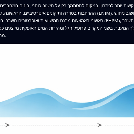
קשות יותר לפתרון. במקום להסתמך רק על חישוב כוחני, בונים המחברים 
ההרחבות בסדרה ותיקונים איטרטיביים. הראשונה, שנקראת שיטת האיטרציה החדשה של
ראשוני באמצעות מבנה המשוואות ואופרטורים השבר. השנייה, שיטת הפרטורבציה ה
 המעבר. בשני המקרים פרופיל הגל ומהירות המים האופקית מיוצגים כ
מחושבים באמצעות תכונות אופרטורי ארדליי–קבר.