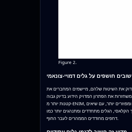
Figure 2.
ובים חושפים על גלים דמויי-צונאמי
ות שלהם, מיישמים המחברים את ENIM ו-EHPM על גרסת בידוד (benchmark) של מערכת WBK השברית המייצגת דינמיקת צונאמי במים רדודים.
מדויק הידוע בדיוק גבוה; EHPM מפיק באופן עקבי שגיאות
קטנות יותר מ-ENIM, לעתים בערך בחצי. כאשר סדר השבר מוקטן מתחת לערך הקלאסי, גלי המודל משנים את אופיים: הם נעשים חלקים ומפוזרים יותר, עם שיאים
 הקלאסי, הגלים מתחדדים ומתנהגים יותר כמו
דחפים מחודדים הממהרים לעבר החוף.
מדוע זה חשוב לדגמי גלים עתידיים