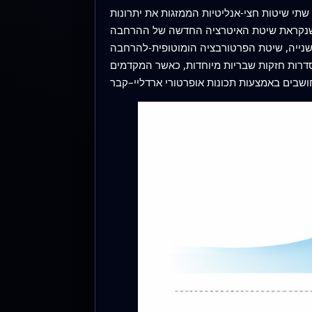
שתי שיטות חצי-אנליטיות הממזגות את יתרונות
 ההרחבה (ENIM), בונה את הפתרון שלב אחר שלב, ומשפרת שוב ושוב ניחוש
ומוטופית-להרחבה (EHPM), ממירה בהדרגה בעיה פשוטה למערכת השבר
סדרות חזקות שבריות מיוחדות, כאשר המקדמים