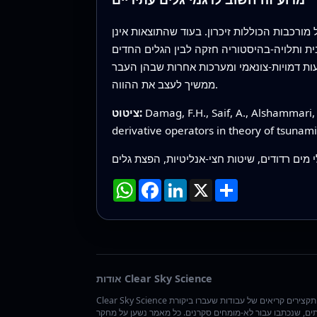
ורכבות הכוללות זיכרון. בעוד שהתוצאות אינן
בית ותלויה-בהיסטוריה חזקה לבין הגלים החדים
ת דמויות-צונאמי ומערכות אחרות שבהן העבר
ממשיך לעצב את ההווה.
Damag, F.H., Saif, A., Alshammari
ציטוט:
derivative operators in theory of tsuna
י מים רדודים, שיטות חצי-אנליטיות, הפצת גלים
שתף
X
LinkedIn
Facebook
WhatsApp
אודות Clear Sky Science
Clear Sky Science אוצרת תקצירים קריאים של עבודות שעברו ביקורת
ים, שנכתבו עבור לא-מומחים סקרנים. כל מאמר נשען על מחקר