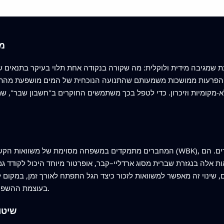
מד
שמגיבה מידית ולוקלית: מה שקורה בנקודה אחת תלוי בעיקר בתנאים שם 
כב והפרעות ממושכות משמעותם שהתנועה הנוכחית של המים מושפעת מ
-מקומיות וזיכרון. כדי לטפל בכך משתמשים החוקרים ב"חשבון שבר", ש
המחברים מתמקדים במשפחה מסוימת של משוואות הקשורות לצונאמי הידועות כמערכת וויצ
 אלה בנגזרת שברית מסוג ארדליי–קבר, אופרטור מיוחד היכול לקודד גם ה
, שינוי זה מאפשר למשוואות לזכור כיצד הגל התפתח לאורך זמן, במקום להגיב רק לדחיפה הא
בעוצמת ההשפעה של אירועים מן העבר על צורת הגל הנוכחית.
שיטו