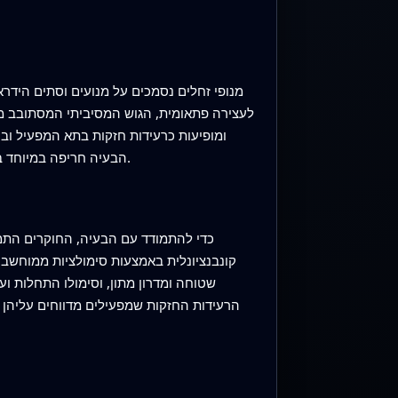
מנופי זחלים נסמכים על מנועים וסתים היד
לעצירה פתאומית, הגוש המסיביתי המסתובב מתנ
ומופיעות כרעידות חזקות בתא המפעיל ובק
הבעיה חריפה במיוחד במנופים גדולים עם קורות וכובדי נגד כבדים, שבהם האינרציה הסיבובית גדולה משמעותית בהשוואה למכונות קטנות יותר.
כדי להתמודד עם הבעיה, החוקרים התמ
קונבנציונלית באמצעות סימולציות ממוחשבו
שטוחה ומדרון מתון, וסימולו התחלות ו
הרעידות החזקות שמפעילים מדווחים עליהן 