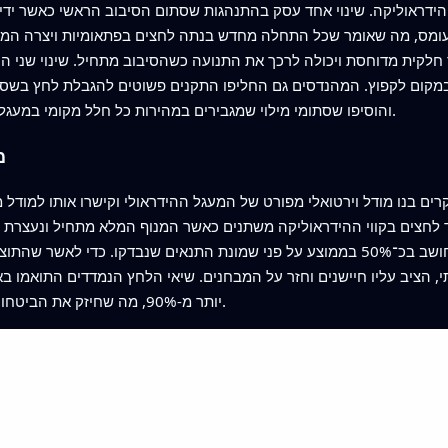
הידראוליקה. שינוי אחד עסק בהתנהגות שסתום הסיבוב הראשי כאשר ידי
ומס, מה שאומר שכל התחלה מחדש בנתה לחצים בפתאומיות ויצרה המם
חלקית מדוחסת ויכולה לרכך את התנועה כשהסיבוב מתחיל. שינוי שני ה
 במקום לקפוץ. המהנדסים גם החליפו התקנים פשוטים להגבלת לחץ בשס
והוסיפו שסתומי מילוי שמגבירים במהירות כל חלל מקומי במעגל השמן, ומונעים היווצרות כיסי לחץ נמוך מזיקים.
מ
לחצים בקווי ההידראוליקה משתנים כאשר המנוף המלא מתחיל ונעצרת ב
המותאמת צימק את הההמם ההידראולי המחושב בכ־50% בממוצע על פני שמונת התנאים שנב
, הציב עליו חיישנים וחזר על המבחנים. שיאי הלחץ הנמדדים התואמו ב
יותר מ-90%, מה שחיזק את הביטחון שהמודל לוכד את התנהגות המערכת העיקרית.