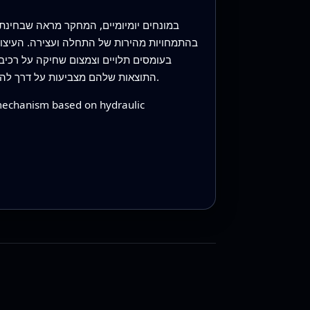
במונחים יומיומיים, המחקר מראה שבחינת
בהתמחויות מהירות של התחלה ועצירה. העיצ
בעומסים תלויים וצמצום שחיקה על רכיבי
התוצאות שלהם מצביעות על דרך להפוך מנופים כבדים לשקטים, בטוחים ועמידים יותר — ובכך לשפר את אמינות פעולות ההרמה באתרי בנייה ברחבי העולם.
mechanism based on hydraulic