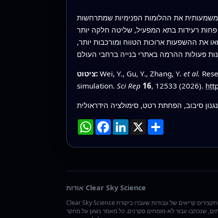
ך משמעותית את ההלומות הפנימיות שמתרחשות
חות רעידות בתא המפעיל, שליטה חלקה יותר
או את ההשפעות ארוכות הטווח ומורכבות יותר,
Rese
et al.
Wei, Y., Gu, Y., Zhang, Y.
ציטוט:
simulation.
Sci Rep
16
, 12533 (2026).
htt
נגנון סיבוב, הפחתת רטט, סימולציה הידראולית
שתף
X
LinkedIn
Facebook
WhatsApp
אודות Clear Sky Science
Clear Sky Science אוצרת תקצירים קריאים של עבודות שעברו ביקורת
ים, שנכתבו עבור לא-מומחים סקרנים. כל מאמר נשען על מחקר