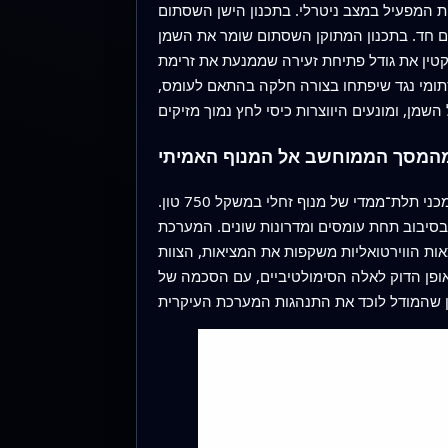
ת המפעיל במצב ניטרלי. בתכנון הישן השסתום
 חד. בתכנון המתוקן השסתום שומר את השמן
קטין את גודל פתיחת זעירה שממנעת את זרימת
תומי נגד שיפתחו בצורה חלקה בהתאם לעומס,
המסך הממוחשב אל המנוף האמיתי
כדי לראות כיצד השינויים פועלים יחד, החוקרים בנו מודל וירטואלי מפורט של המעגל ההידראולי וקישרו אותו למודל מכני תלת־ממדי של מנוף זחלי במשקל 750 טון.
סיבוב תחת עומסים ומדרונות שונים. המערכת
דקו. כדי לאשר שהתוצאות הווירטואליות משקפות את המציאות, הצוות
אופן הדוק לאלה הסימולטיביים, עם הסכמה של