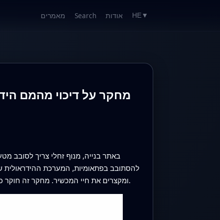
אודות
Search
מאמרים
HE
▼
מחקר על דיכוי מהמם הידר
באתר בנייה, מנוף זחלי צריך לסובב מט
להסתובב בפתאומיות, המערכת ההידראולית שמני
ומקצרים את חיי המכשיר. מחקר זה חוקר כיצד מהנדסים יכולים לרסן את המכות החבויות בצנרת ההידראולית כדי שמנוף כבד יתנהג ברכות של מכונה מכוילת היטב.