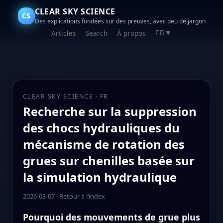
CLEAR SKY SCIENCE
CS
Des explications fondées sur des preuves, avec peu de jargon
Articles
Search
À propos
FR
▼
CLEAR SKY SCIENCE · FR
Recherche sur la suppression
des chocs hydrauliques du
mécanisme de rotation des
grues sur chenilles basée sur
la simulation hydraulique
2026-03-07
·
Retour à l’index
Pourquoi des mouvements de grue plus