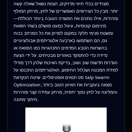
מצוידים בכלי חיזוי מדויקים, הצוות נשאל שאלה קשה
יותר: מבין כל הצירופים האפשריים של לחץ, מרחק המזלף
ומהירות, אילו נותנים את הפשרה הטובה ביותר הכוללת—
מינימום קונוסיות, עיגול כמעט מושלם בשתי הפאות
ומשטח פנימי חלק? במקום לסרוק את כל המרחב בכוח
גס, הם השתמשו בארבעה אלגוריתמים אבולוציוניים
בהשראת הטבע המדמים התנהגויות כמו הסוואה או
נדידה כדי להתמקד באזורים מבטיחים. על ידי הצעת
הגדרות חדשות שוב ושוב, בדיקת האיכות שלהן דרך מודלי
למידת המכונה ושכלול החיפוש, האלגוריתמים התכנסו על
סט תנאים אופטימליים. שיטה הנקראת Salp Swarm
Optimization מצאה בעקביות את האיזון הטוב ביותר,
והמליצה על לחץ נמוך יחסית, מרחק עמידה קצר ומהירות
חיתוך מתונה.