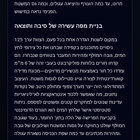
חרוט, עד כמה העורף והיציאה עגולים, וכמה גס המשטח
הפנימי נראה במישוש.
בניית מפה עשירה של סיבה ותוצאה
במקום לשנות הגדרה אחת בכל פעם, הצוות ערך 125
ניסויים מתוכננים בקפידה שבחנו את כל צירופי לחץ
המים, גובה המזלף ומהירות המעבר בטווחים שנבחרו. הם
קדחו חורים בלוחות פוליקרבונט בעובי זהה של 6 מ״מ
ומדדו כל חור באמצעות מכשירים מדויקים—מכונת מדידה
קואורדינטתית לצורה וגייג סטיילוס לגסות משטח. העיצוב
המתודולוגי הזה ייצר מערך צפוף ומחולק היטב של נקודות
נתונים, מה שאפשר ללכוד אינטראקציות לא־ליניאריות
עדינות שנוטים למחקרים קטנים ופשוטים לפספס. ניתוח
סטטיסטי אישר שלחץ המים הוא הגורם הדומיננטי
בקביעת הפרישה של הלה בתוך החומר, בעוד שגובה
המזלף שולט בחוזקה על גסות המשטח ושילובים של גובה
ומהירות מכתיבים עד כמה שפת הכניסה נשארת עגולה.