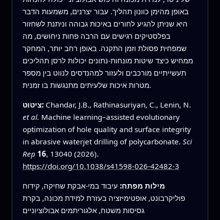
באופן מהימן כוונון תהליך. עבור יצרנים, משמעות הדבר
היא שניתן להגיע לחורים באיכות גבוהה וניתנת לשחזור
בפלסטיקים רגישים עם הרבה פחות ניחושים, מה
שמפחית פסולת וזמן התקנה. באופן רחב יותר, המחקר
ממחיש כיצד שיטות מונחות-נתונים יכולות לרסן תהליכים
תעשייתיים מורכבים ולעזור למהנדסים לנווט בין מספר
מטרות איכות שלעיתים מתנגשות בו זמנית.
Chandar, J.B., Rathinasuriyan, C., Lenin, N.
ציטוט:
et al.
Machine learning–assisted evolutionary
optimization of hole quality and surface integrity
in abrasive waterjet drilling of polycarbonate.
Sci
Rep
16
, 13040 (2026).
https://doi.org/10.1038/s41598-026-42482-3
מילות מפתח:
עיבוד במי-אבקת שחיקה, קידוח
פוליקרבונט, אופטימיזציה בעזרת למידת מכונה, בקרת
גסיסות משטח, אלגוריתמים אבולוציוניים