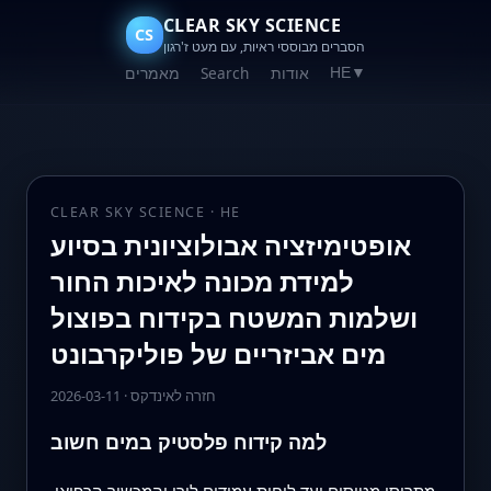
CLEAR SKY SCIENCE
CS
הסברים מבוססי ראיות, עם מעט ז'רגון
אודות
Search
מאמרים
HE
▼
CLEAR SKY SCIENCE · HE
אופטימיזציה אבולוציונית בסיוע
למידת מכונה לאיכות החור
ושלמות המשטח בקידוח בפוצול
מים אביזריים של פוליקרבונט
חזרה לאינדקס
·
2026-03-11
למה קידוח פלסטיק במים חשוב
מתריסי מטוסים ועד לוחות עמידים לירי והמכשור הרפואי,