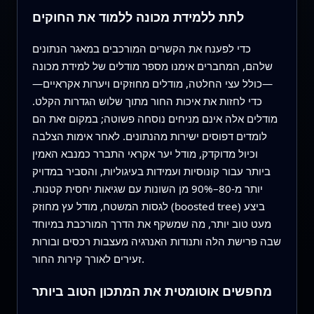
לתת ללמידת מכונה ללמוד את החוקים
כדי לפענח את הקשרים המורכבים במאגר הנתונים
שלהם, המחברים אימנו מספר מודלים של למידת מכונה
—כולל עצי החלטה, מודלים מחוזקים ויערות אקראיים—
כדי לחזות את איכות החור מתוך שלוש הגדרות הקלט.
מודלים אלה אינם מניחים נוסחה פשוטה; במקום זאת הם
לומדים דפוסים ישירות מהנתונים. לאחר אימות הצלבה
וכיול מדוקדק, מודל יער אקראי התברר כמנבא האמין
ביותר עבור קונוסיות ועמידות בעיגוליות, והסביר במדויק
יותר מ‑80–90% מן השונות עם שגיאות יחסית קטנות.
לגסות המשטח, מודל עץ מחוזק (boosted tree) ביצע
מעט טוב יותר, מה שמשקף את הדרך המורכבת במיוחד
שבה פרישת הלה ותנודות האנרגיה מעצבות רכסים ובורות
זעירים לאורך קירות החור.
מחפשים אוטומטית את המתכון הטוב ביותר