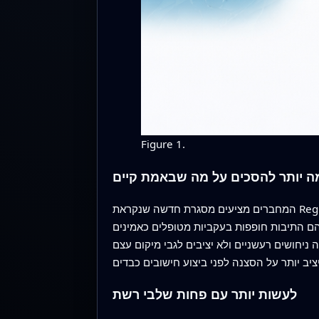
Figure 1.
ה יותר להסכים על מה שבאמת קיים
המחברים מציעים מסגרת חדשה שנקראת Region-Overlap Detection בשילוב גירסה מצומצמת של מאתר נפוץ הידוע כ-YOLOv7. במקום להתייחס לכל פריים
ם התיבות חופפות בעקביות מטופלים כאמינים
ניחושים רעשניים ולא יציבים לגבי מיקום עצם
לעשות יותר עם פחות שלבי רשת