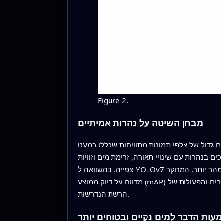
Figure 2.
מבחן השיטה על נהרות אמיתיים
ם גדול של אלפי תמונות מתוויחות שכללו כמעט
ם בנהרות עם שינויי תאורה, זרימת מים וזוויות
צפייה. בהשוואה ל-YOLOv7 המקורי ולכמה מזהים חדשים יותר, המערכת החדשה מצאה יותר עצמים אמיתיים, החמיצה פחות וניתחה פריימים מהר יותר. המחקר
מדווח על דיוק ממוצע (mAP) מעל 73% וזכירה מעל 70% עבור עצמים צפים קטנים, יחד עם עלייה ניכרת במהירות העיבוד וצמצום במספר הפרמטרים והפעולות של
הרשת הנדרשות.
ות הדבר למים נקיים ובטוחים יותר