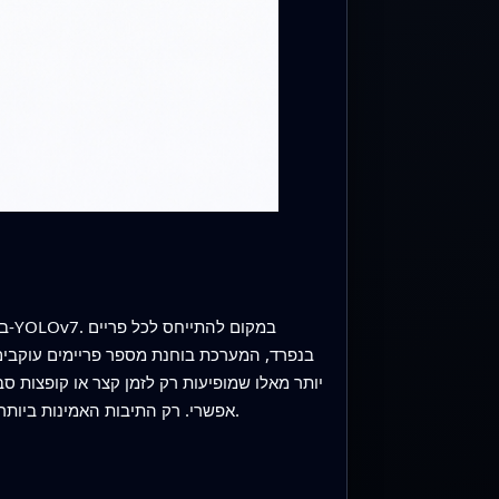
בנפרד, המערכת בוחנת מספר פריימים עוקבים
יותר מאלו שמופיעות רק לזמן קצר או קופצות ס
אפשרי. רק התיבות האמינות ביותר מועברות לשלב הבא לניתוח עמוק יותר, מה שמעניק למערכת מבט נקי ויציב יותר על הסצנה לפני ביצוע חישובים כבדים.