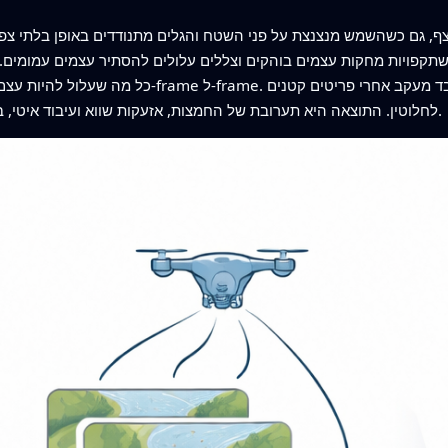
 צף, גם כשהשמש מנצנצת על פני השטח והגלים מתנודדים באופן בלתי צ
תקפויות מחקות עצמים בוהקים וצללים עלולים להסתיר עצמים עמומים. 
כל מה שעלול להיות עצם בכל פריים, אך התיבות הללו זז
לחלוטין. התוצאה היא תערובת של החמצות, אזעקות שווא ועיבוד איטי, במיוחד כאשר יש לנתח אלפי פריימים בזמן אמת.