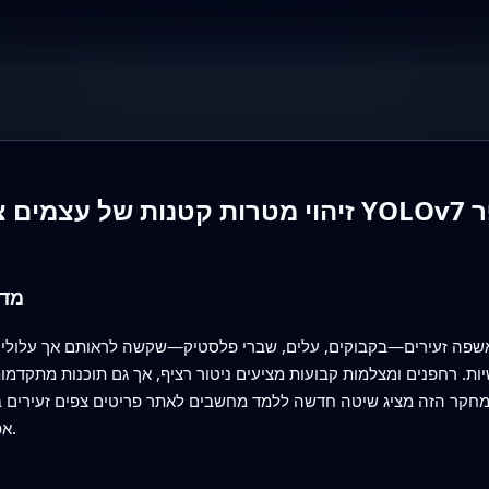
 YOLOv7 משופר
מדו
אשפה זעירים—בקבוקים, עלים, שברי פלסטיק—שקשה לראותם אך עלולים ל
יות. רחפנים ומצלמות קבועות מציעים ניטור רציף, אך גם תוכנות מתקדמ
חקר הזה מציג שיטה חדשה ללמד מחשבים לאתר פריטים צפים זעירים בסצ
אפשרויות למים נקיים יותר ולהפעלה בטוחה יותר.