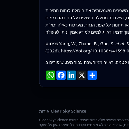
, משפרים משמעותית את היכולת לזהות חתיכות
ם, היא כבר מתעלת ביצועים על פני כמה דגמים
 או תחנות על שפת הנהר. מערכות כאלה יכולות
S
et al.
Yang, W., Zhang, B., Guo, S.
ציטוט:
(2026).
https://doi.org/10.1038/s41598-
שתף
X
LinkedIn
Facebook
WhatsApp
אודות Clear Sky Science
Clear Sky Science אוצרת תקצירים קריאים של עבודות שעברו ביקורת
ים, שנכתבו עבור לא-מומחים סקרנים. כל מאמר נשען על מחקר