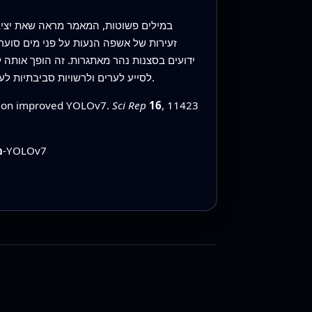
במילים פשוטות, המאמר מראה שאת יציבו
זעירות של אשפה הנעות על פני מים סוערי
ידועים בסצנות נהר מאתגרות. זה הופך אותה 
לסייע לערים ולרשויות סביבתיות לעקוב אחר אשפה, לנהל סיכוני שיטפון ולהגיב במהירות לאירועי זיהום, ולהפוך זרמי וידאו גולמיים למידע אמין וניתן לפעולה.
sed on improved YOLOv7.
Sci Rep
16
, 11423
זיהוי פסולת בנחלים, ניטור נחלים עם רחפנים, זיהוי עצמים קטנים, ראייה ממוחשבת עבור מים, שיפורים ב-YOLOv7
מ