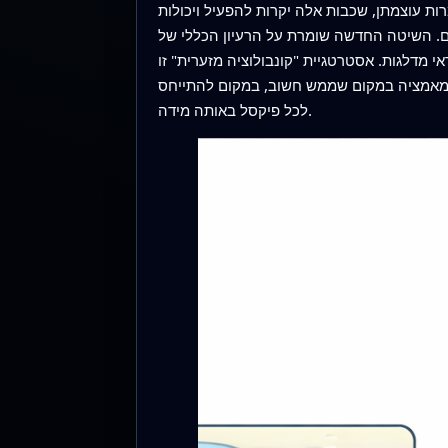
ות עוצמתן, שכבות אלה יקרות להפעיל ויכולות
 הכללי של YOLOv7 אך משתמשת בכוונה בפחות שלבי עיבוד, ומפעילה אותם רק
 מדלגות. אסטרטגיית "קונבולוציה מזערית" זו
 מאמציה במקום שממש חשוב, במקום להתייחס
לכל פיקסל באותה מידה.