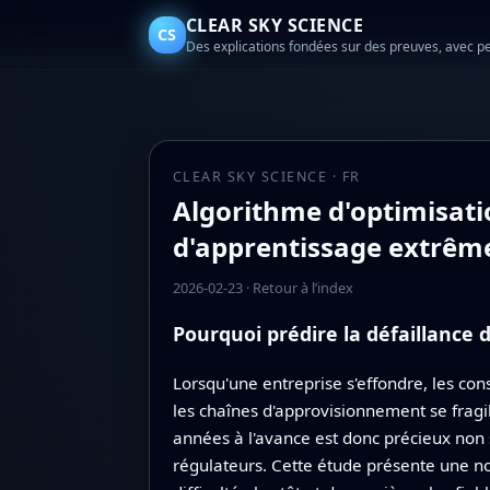
CLEAR SKY SCIENCE
CS
Des explications fondées sur des preuves, avec p
CLEAR SKY SCIENCE · FR
Algorithme d'optimisati
d'apprentissage extrême 
2026-02-23
·
Retour à l’index
Pourquoi prédire la défaillance 
Lorsqu'une entreprise s'effondre, les co
les chaînes d'approvisionnement se fragil
années à l'avance est donc précieux non s
régulateurs. Cette étude présente une no