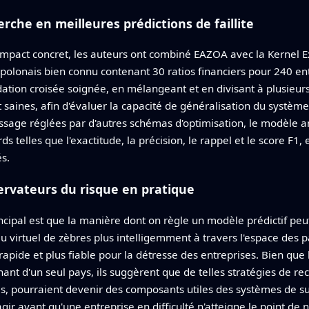
che en meilleures prédictions de faillite
n impact concret, les auteurs ont combiné EAZOA avec la Kernel
olonais bien connu contenant 30 ratios financiers pour 240 entr
 validation croisée soignée, en mélangeant et en divisant à plusie
et saines, afin d'évaluer la capacité de généralisation du systè
sage réglées par d'autres schémas d'optimisation, le modèle 
s telles que l'exactitude, la précision, le rappel et le score F1
s.
servateurs du risque en pratique
ncipal est que la manière dont on règle un modèle prédictif peu
virtuel de zèbres plus intelligemment à travers l'espace des p
rapide et plus fiable pour la détresse des entreprises. Bien que 
nt d'un seul pays, ils suggèrent que de telles stratégies de rec
 pourraient devenir des composants utiles des systèmes de surv
agir avant qu'une entreprise en difficulté n'atteigne le point de 