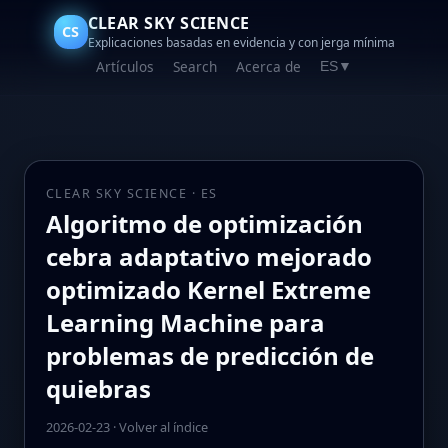
CLEAR SKY SCIENCE
CS
Explicaciones basadas en evidencia y con jerga mínima
Artículos
Search
Acerca de
ES
▼
CLEAR SKY SCIENCE · ES
Algoritmo de optimización
cebra adaptativo mejorado
optimizado Kernel Extreme
Learning Machine para
problemas de predicción de
quiebras
2026-02-23
·
Volver al índice