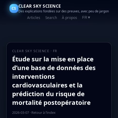
CLEAR SKY SCIENCE
CS
Des explications fondées sur des preuves, avec peu de jargon
Articles
Search
À propos
FR
▼
CLEAR SKY SCIENCE · FR
Étude sur la mise en place
d’une base de données des
interventions
cardiovasculaires et la
prédiction du risque de
mortalité postopératoire
2026-03-07
·
Retour à l’index