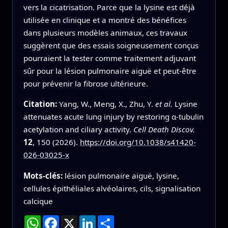
vers la cicatrisation. Parce que la lysine est déjà
utilisée en clinique et a montré des bénéfices
dans plusieurs modèles animaux, ces travaux
suggèrent que des essais soigneusement conçus
pourraient la tester comme traitement adjuvant
sûr pour la lésion pulmonaire aiguë et peut‑être
pour prévenir la fibrose ultérieure.
Citation:
Yang, W., Meng, X., Zhu, Y.
et al.
Lysine
attenuates acute lung injury by restoring α-tubulin
acetylation and ciliary activity.
Cell Death Discov.
12
, 150 (2026).
https://doi.org/10.1038/s41420-
026-03025-x
Mots-clés:
lésion pulmonaire aiguë, lysine,
cellules épithéliales alvéolaires, cils, signalisation
calcique
WhatsApp
Facebook
X
LinkedIn
Partager