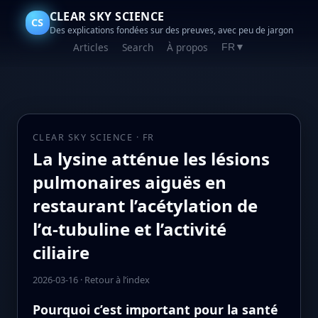
CLEAR SKY SCIENCE
CS
Des explications fondées sur des preuves, avec peu de jargon
Articles
Search
À propos
FR
▼
CLEAR SKY SCIENCE · FR
La lysine atténue les lésions
pulmonaires aiguës en
restaurant l’acétylation de
l’α‑tubuline et l’activité
ciliaire
2026-03-16
·
Retour à l’index
Pourquoi c’est important pour la santé