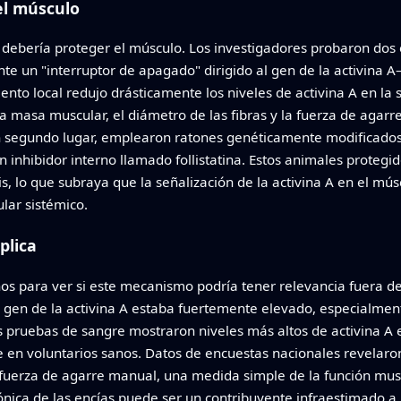
el músculo
la debería proteger el músculo. Los investigadores probaron dos
 un "interruptor de apagado" dirigido al gen de la activina 
iento local redujo drásticamente los niveles de activina A en la 
 masa muscular, el diámetro de las fibras y la fuerza de agarr
En segundo lugar, emplearon ratones genéticamente modificados
un inhibidor interno llamado follistatina. Estos animales proteg
, lo que subraya que la señalización de la activina A en el múscu
lar sistémico.
plica
 para ver si este mecanismo podría tener relevancia fuera del
el gen de la activina A estaba fuertemente elevado, especialmen
s pruebas de sangre mostraron niveles más altos de activina A
que en voluntarios sanos. Datos de encuestas nacionales revela
 fuerza de agarre manual, una medida simple de la función musc
ónica de las encías puede ser un contribuyente infraestimado a