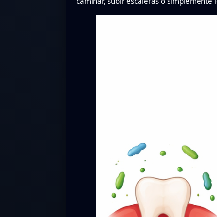
caminar, subir escaleras o simplemente l