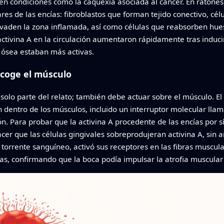
n condiciones como la caquexia asociada al cáncer. En ratones c
ares de las encías: fibroblastos que forman tejido conectivo, célu
vaden la zona inflamada, así como células que reabsorben hueso
ctivina A en la circulación aumentaron rápidamente tras induci
a ósea estaban más activas.
ncoge el músculo
 solo parte del relato; también debe actuar sobre el músculo. E
ón dentro de los músculos, incluido un interruptor molecular l
. Para probar que la activina A procedente de las encías por sí 
hacer que las células gingivales sobreprodujeran activina A, sin
al torrente sanguíneo, activó sus receptores en las fibras muscu
as, confirmando que la boca podía impulsar la atrofia muscular