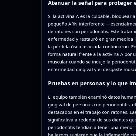
Atenuar la señal para proteger 
Si la activina A es la culpable, bloquear
pequeño ARN interferente —esencialmente
de ratones con periodontitis. Este tratam
enfermedad y restauró en gran medida la
la pérdida ósea asociada continuaron. 
forma natural frente a la activina A por 
muscular cuando se indujo la periodontitis
enfermedad gingival y el desgaste muscu
Pruebas en personas y lo que im
El equipo también examinó datos humanos
gingival de personas con periodontitis, 
destacados en el trabajo con ratones. La
significativa alrededor de sus dientes 
periodontitis tendían a tener una menor
hallazgos sugieren que la inflamación cr