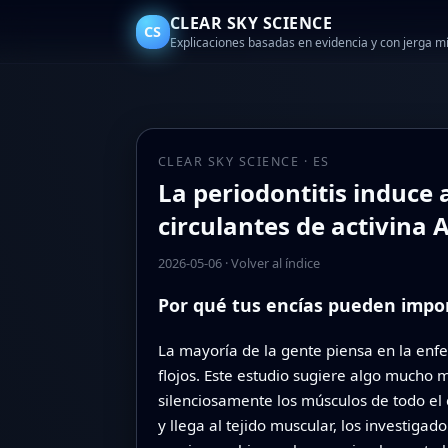
CLEAR SKY SCIENCE
CS
Explicaciones basadas en evidencia y con jerga 
CLEAR SKY SCIENCE · ES
La periodontitis induce 
circulantes de activina A
2026-05-06
·
Volver al índice
Por qué tus encías pueden impo
La mayoría de la gente piensa en la enf
flojos. Este estudio sugiere algo mucho m
silenciosamente los músculos de todo el 
y llega al tejido muscular, los investiga