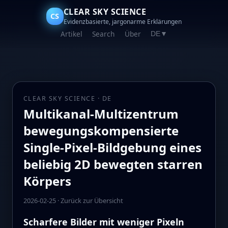
CLEAR SKY SCIENCE
CS
Evidenzbasierte, jargonarme Erklärungen
Artikel
Search
Über
DE
▼
CLEAR SKY SCIENCE · DE
Multikanal‑Multizentrum
bewegungskompensierte
Single‑Pixel‑Bildgebung eines
beliebig 2D bewegten starren
Körpers
2026-02-25
·
Zurück zur Übersicht
Scharfere Bilder mit weniger Pixeln