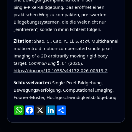
Single‑Pixel‑Bildgebung. Das eröffnet einen
praktischen Weg zu kompakten, preiswerten
Bildgebungssystemen, die die Welt nicht nur
„einfrieren“, sondern ihr in Echtzeit folgen.
Zitation:
Shao, C., Cao, Y., Li, S.
et al.
Multichannel
multicentroid motion-compensated single pixel
imaging of a 2D arbitrarily moving rigid-body
target.
Commun Eng
5
, 61 (2026).
https://doi.org/10.1038/s44172-026-00619-2
Schlüsselwörter:
Single‑Pixel‑Bildgebung,
Bewegungsverfolgung, Computational Imaging,
Fourier‑Muster, Hochgeschwindigkeitsbildgebung
WhatsApp
Facebook
X
LinkedIn
Teilen