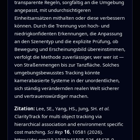
transparente Regeln, sorgfältig an die Umgebung
angepasst, mit undurchsichtigeren
Einheitsansätzen mithalten oder diese verbessern
können. Durch die Trennung von hoch- und
niedrigkonfidenten Erkennungen, die Anpassung
an den Szenentyp und die explizite Prüfung, ob
Bewegung und Erscheinungsbild übereinstimmen,
verfolgt die Methode zuverlässiger, wer wer ist —
von Straßenmengen bis zur Tanzfläche. Solches
umgebungsbewusstes Tracking könnte
kamerabasierte Systeme in der unordentlichen,
sich ständig verändernden realen Welt sicherer
und vertrauenswürdiger machen.
Zitation:
Lee, SE., Yang, HS., Jung, SH.
et al.
ClarityTrack for multi object tracking via
hierarchical association and environment specific
cost matching.
Sci Rep
16
, 10581 (2026).
https://doi.org/10.1038/s41598-026-45425-0