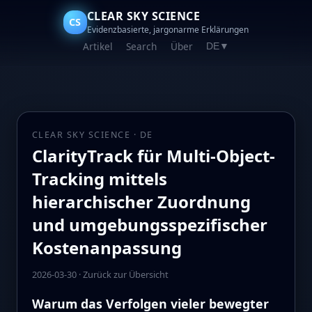
CLEAR SKY SCIENCE
CS
Evidenzbasierte, jargonarme Erklärungen
Artikel
Search
Über
DE
▼
CLEAR SKY SCIENCE · DE
ClarityTrack für Multi-Object-
Tracking mittels
hierarchischer Zuordnung
und umgebungsspezifischer
Kostenanpassung
2026-03-30
·
Zurück zur Übersicht
Warum das Verfolgen vieler bewegter