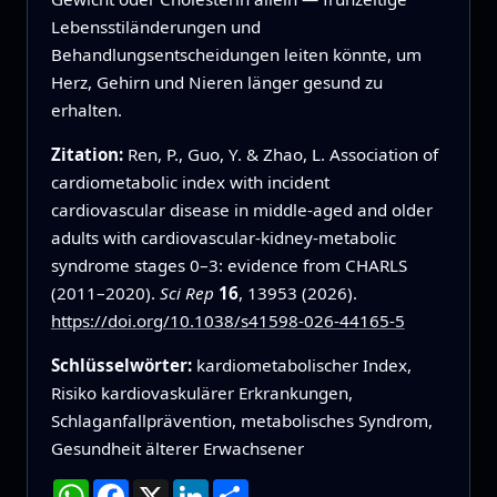
Lebensstiländerungen und
Behandlungsentscheidungen leiten könnte, um
Herz, Gehirn und Nieren länger gesund zu
erhalten.
Zitation:
Ren, P., Guo, Y. & Zhao, L. Association of
cardiometabolic index with incident
cardiovascular disease in middle-aged and older
adults with cardiovascular-kidney-metabolic
syndrome stages 0–3: evidence from CHARLS
(2011–2020).
Sci Rep
16
, 13953 (2026).
https://doi.org/10.1038/s41598-026-44165-5
Schlüsselwörter:
kardiometabolischer Index,
Risiko kardiovaskulärer Erkrankungen,
Schlaganfallprävention, metabolisches Syndrom,
Gesundheit älterer Erwachsener
WhatsApp
Facebook
X
LinkedIn
Teilen