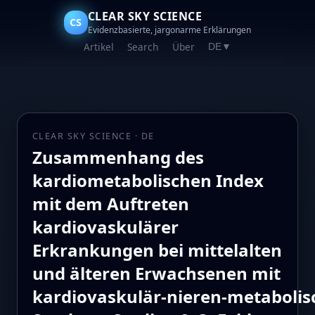
CLEAR SKY SCIENCE
CS
Evidenzbasierte, jargonarme Erklärungen
Artikel
Search
Über
DE
▼
CLEAR SKY SCIENCE · DE
Zusammenhang des
kardiometabolischen Index
mit dem Auftreten
kardiovaskulärer
Erkrankungen bei mittelalten
und älteren Erwachsenen mit
kardiovaskulär‑nieren‑metaboli