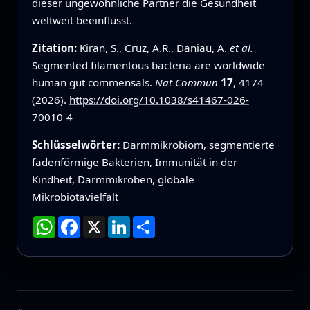
dieser ungewöhnliche Partner die Gesundheit
weltweit beeinflusst.
Zitation:
Kiran, S., Cruz, A.R., Daniau, A.
et al.
Segmented filamentous bacteria are worldwide
human gut commensals.
Nat Commun
17
, 4174
(2026).
https://doi.org/10.1038/s41467-026-
70010-4
Schlüsselwörter:
Darmmikrobiom, segmentierte
fadenförmige Bakterien, Immunität in der
Kindheit, Darmmikroben, globale
Mikrobiotavielfalt
WhatsApp
Facebook
X
LinkedIn
Teilen