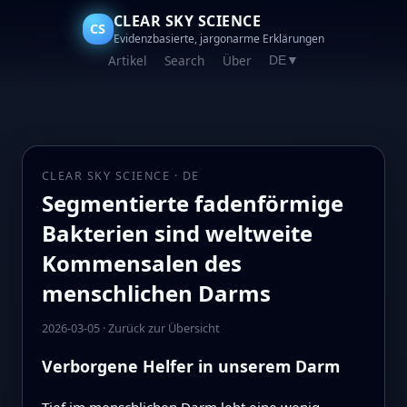
CLEAR SKY SCIENCE
CS
Evidenzbasierte, jargonarme Erklärungen
Artikel
Search
Über
DE
▼
CLEAR SKY SCIENCE · DE
Segmentierte fadenförmige
Bakterien sind weltweite
Kommensalen des
menschlichen Darms
2026-03-05
·
Zurück zur Übersicht
Verborgene Helfer in unserem Darm
Tief im menschlichen Darm lebt eine wenig