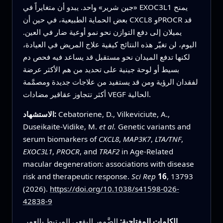
«جين شرير» واحد. يبدو أن متغايراً في EXOC3L1 يمنح
بعض الحماية الطبيعية، في حين أن CXCL8 وPROCR قد
يميلان إلى دفع التوازن نحو نمو أوعية ضار في العين.
اليوم، لن تغيّر هذه النتائج كيفية علاج المريض في العيادة،
لكنها تدفع الميدان نحو مستقبل قد يساعد فيه فحص دم
بسيط أو لوحة جينية على تحديد من هم الأكثر عرضة
لفقدان الرؤية ومن قد يستفيد من علاجات جديدة ومصمَّمة
أكثر تتجاوز عقاقير مضادات VEGF الحالية.
Cebatoriene, D., Vilkeviciute, A.,
الاستشهاد:
Duseikaite-Vidike, M.
et al.
Genetic variants and
serum biomarkers of
CXCL8
,
MAP3K7
,
LTA/TNF
,
EXOC3L1
,
PROCR
, and
TRAF2
in Age-Related
macular degeneration: associations with disease
risk and therapeutic response.
Sci Rep
16
, 13793
(2026).
https://doi.org/10.1038/s41598-026-
42838-9
الكلمات المفتاحية:
الضَّمور البقعي المرتبط بالعمر,