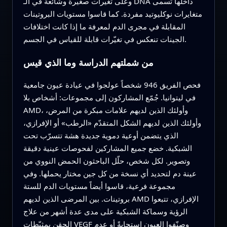
وعلى تغيّرات صغيرة وشائعة في الـ DNA داخلها تُسمى
متغايرات نوكليوتيد مفردة. كما قاسوا مستويات البروتينات
المقابلة في مجرى الدم لمعرفة ما إذا كانت اختلافات
الجينات تنعكس في تغيّرات قابلة للقياس في الجسم.
من شملتهم الدراسة وما الذي قيس
فحص الفريق 946 شخصاً عولجوا في عيادة عيون جامعية
في ليتوانيا. جُمّع المشاركون إلى مجموعات: أشخاص بلا
AMD، وأولئك الذين لديهم علامات مبكرة من المرض،
وأولئك الذين لديهم الشكل المتقدّم «الرطب» أو الإفرازي،
الذي يتضمن أوعية دموية جديدة هشة تتسرّب تحت
الشبكية. خضع جميع المشاركين لفحوصات عينية دقيقة
وتصوير. لكل شخص، حلّل الباحثون الحمض النووي من
عينة دم لتحديد أي نسخة من كل جين مختار يحملها. وفي
مجموعة فرعية، قاسوا أيضاً مستويات الدم للستة
بروتينات. بين المرضى الذين لديهم AMD الإفرازي، تتبعوا
الرؤية وسماكة الشبكية على مدى عدة أشهر من علاج
الحقن بمثبّطات VEGF وصنّفوا العيون استجابةً أو عدم