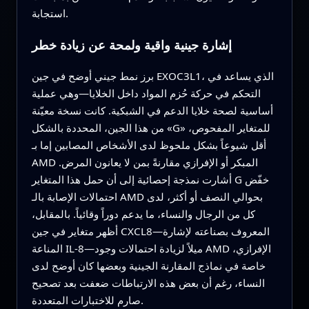
استجابة.
إشارة جينية واقية ولمحة عن زيادة خطر
برز نمط جيني أوضح في جين EXOC3L1، الذي يساعد في
التحكم في حركة حُزم المواد داخل الخلايا—وهي عملية
أساسية لصحة خلايا الدعم في الشبكية. كانت نسخة معيّنة
من هذا الجين، المحددة بالشكل «G» للمتغاير المفحوص،
أقل شيوعاً بشكل ملحوظ لدى الأشخاص المصابين إما بـ
AMD المبكر أو الإفرازي مقارنةً بمن لا يعانون المرض.
أشارت نمذجة إحصائية إلى أن حمل هذا المتغاير G خفّض
احتمالات الإصابة بالـ AMD بحوالي النصف أو أكثر، لدى
كل من الرجال والنساء، ما يدعم دوراً وقائياً. بالمقابل،
أظهر متغاير في جين CXCL8—المعروف بصناعته لإشارة
المناعة IL-8—ميلاً لزيادة احتمالات وجود AMD الإفرازي،
خاصة في نماذج المقارنة الجينية وبعضها كان أوضح لدى
النساء، رغم أن بعض هذه الارتباطات ضعفت بعد تصحيح
صارم للاختبارات المتعددة.