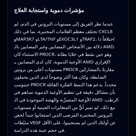
مؤشرات دموية واستجابة العلاج
عندما نظر الفريق إلى مستويات البروتين في الدم، لم
تختلف معظم العلامات المختبرة، بما في ذلك CXCL8
وMAP3K7 وLTA/TNF وEXOC3L1 وTRAF2، اختلافاً ذا
دلالة بين الأشخاص المصابين وغير المصابين بالـ AMD.
الاستثناء كان PROCR، وهو جين نشط في خلايا بطانة
الأوعية الدموية. كان لدى المصابين بـ AMD الإفرازي
مستويات أعلى من بروتين PROCR مقارنةً بالمشاركين
الضابطة، وكان هذا أكثر وضوحاً لدى الذين يحملون
جينوتيپ PROCR محدداً. يدعم هذا النمط الفكرة القائلة
بأن مشاكل دقيقة في تنظيم الأوعية الدموية تساهم في
الأوعية المتسرِّبة والهشة الموجودة في الـ AMD الرطب.
مع ذلك، لم تميز أيٌّ من المتغايرات الجينية أو مستويات
البروتين المختبرة المرضى الذين استجابوا جيداً لحقن
مثبّطات VEGF عن أولئك الذين لم يستجيبوا، على الأقل
في حجم عينة هذه الدراسة.