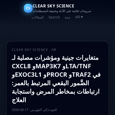
CLEAR SKY SCIENCE
CS
شروحات قائمة على الأدلة وخفيفة المصطلحات
نبذة
Search
المقالات
AR
▼
CLEAR SKY SCIENCE · AR
متغايرات جينية ومؤشرات مصلية لـ
CXCL8 وMAP3K7 وLTA/TNF
وEXOC3L1 وPROCR وTRAF2 في
الضَّمور البقعي المرتبط بالعمر:
ارتباطات بمخاطر المرض واستجابة
العلاج
العودة إلى الفهرس
·
2026-03-17