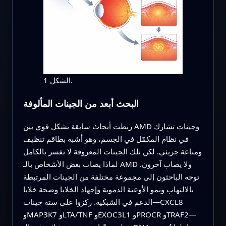
الشكل 1.
البحث أبعد من الجينات المألوفة
ربطت أبحاث سابقة بشكل قوي بين AMD وجينات تشارك
في نظام المكمّل في الجسم، وهو أشبه بطاقم تنظيف
ومناعة جزيئي. لكن تلك الجينات المعروفة لا تفسر بالكامل
لماذا يصاب بعض الأشخاص بالـ AMD ولا يصاب آخرون.
توجه الباحثون إلى مجموعة مختلفة من الجينات المرتبطة
بالالتهاب ونمو الأوعية الدموية وإجهاد الخلايا وصحة خلايا
الدعم في الشبكية. ركزوا على ستة جينات—CXCL8
وMAP3K7 وLTA/TNF وEXOC3L1 وPROCR وTRAF2—