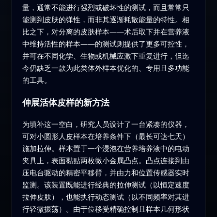
量，通常不能进行强烈或破坏性的测试，而且常常只
能测到皮肤的弹性，而非其逐渐耗散能量的特性。相
比之下，对分离的皮肤样本——术后取下并在营养液
中维持活性的样本——的测试则提供了更多可控性，
并可在不同化学、生物或机械应激下重复进行，但迄
今仍缺乏一款为此类体外样本优化的、专用且多功能
的工具。
伸展活体皮样的新方法
为填补这一空白，研究人员设计了一台紧凑的仪器，
可对小圆形人皮样本在培养条件下（最长可达七天）
施加拉伸。样本置于一个浸泡在营养培养液中的电动
夹具上，表面黏贴两枚微小金属凸点。凸点连接到由
压电台驱动的精密平移臂，并由力和位置传感器实时
监测。该装置既能进行经典的拉伸测试（以恒定速度
拉伸皮肤），也能执行动态测试（以不同频率对其进
行轻微振荡）。由于位移受精确控制且样本几何形状