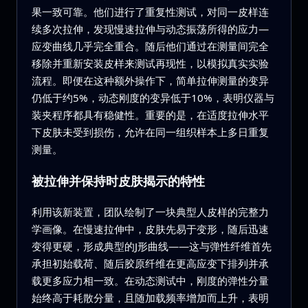
果一致可靠。他们进行了重复性测试，对同一皮样连
续多次拉伸，发现慢速拉伸与动态振荡所得的应力—
应变曲线几乎完全重合。随后他们通过在测量间完全
移除并重新安装皮样来测试再现性，以模拟真实实验
流程。即便在这种额外操作下，简单拉伸测量的变异
仍低于约5%，动态刚度的变异低于10%，表明仪器与
装夹程序都具有稳健性。重要的是，在适度拉伸水平
下皮肤未受到损伤，允许在同一组织样本上多日重复
测量。
被拉伸并保持时皮肤揭示的特性
利用该新装置，团队绘制了一块典型人皮样的完整力
学画像。在慢速拉伸中，皮肤先易于变形，随后迅速
变得更硬，形成典型的J形曲线——这与弹性纤维首先
承担初始载荷、随后胶原纤维在更高应变下排列并承
载更多应力相一致。在动态测试中，刚度的弹性分量
始终高于耗散分量，且随加载频率增加而上升，表明