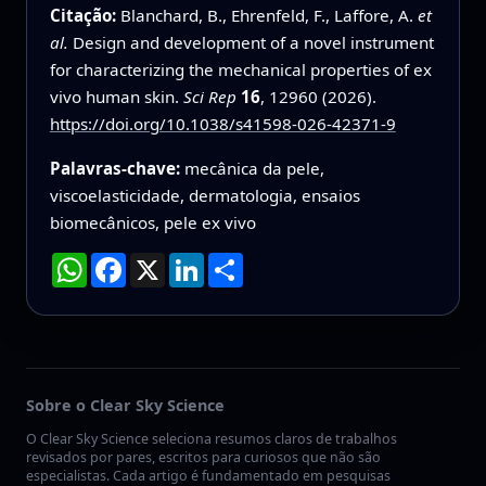
Citação:
Blanchard, B., Ehrenfeld, F., Laffore, A.
et
al.
Design and development of a novel instrument
for characterizing the mechanical properties of ex
vivo human skin.
Sci Rep
16
, 12960 (2026).
https://doi.org/10.1038/s41598-026-42371-9
Palavras-chave:
mecânica da pele,
viscoelasticidade, dermatologia, ensaios
biomecânicos, pele ex vivo
WhatsApp
Facebook
X
LinkedIn
Compartilhar
Sobre o Clear Sky Science
O Clear Sky Science seleciona resumos claros de trabalhos
revisados por pares, escritos para curiosos que não são
especialistas. Cada artigo é fundamentado em pesquisas