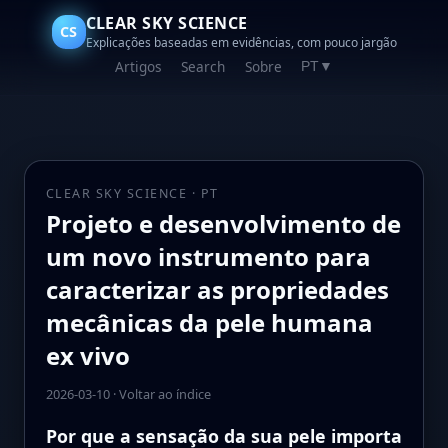
CLEAR SKY SCIENCE
CS
Explicações baseadas em evidências, com pouco jargão
Artigos
Search
Sobre
PT
▼
CLEAR SKY SCIENCE · PT
Projeto e desenvolvimento de
um novo instrumento para
caracterizar as propriedades
mecânicas da pele humana
ex vivo
2026-03-10
·
Voltar ao índice
Por que a sensação da sua pele importa